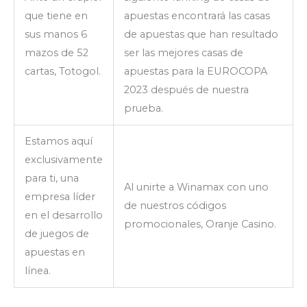
que tiene en
apuestas encontrará las casas
sus manos 6
de apuestas que han resultado
mazos de 52
ser las mejores casas de
cartas, Totogol.
apuestas para la EUROCOPA
2023 después de nuestra
prueba.
Estamos aquí
exclusivamente
para ti, una
Al unirte a Winamax con uno
empresa líder
de nuestros códigos
en el desarrollo
promocionales, Oranje Casino.
de juegos de
apuestas en
línea.