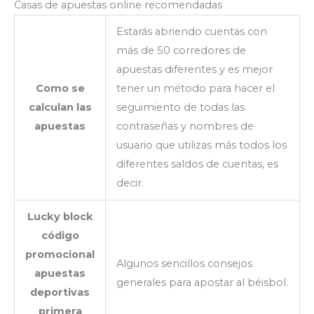
Casas de apuestas online recomendadas
Estarás abriendo cuentas con
más de 50 corredores de
apuestas diferentes y es mejor
Como se
tener un método para hacer el
calculan las
seguimiento de todas las
apuestas
contraseñas y nombres de
usuario que utilizas más todos los
diferentes saldos de cuentas, es
decir.
Lucky block
código
promocional
Algunos sencillos consejos
apuestas
generales para apostar al béisbol.
deportivas
primera