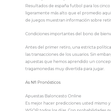
Resultados de españa futbol para los cinco 
ligeramente más alto que el promedio aquí.
de juegos muestran información sobre retir
Condiciones importantes del bono de bien
Antes del primer retiro, una estricta polít
las transacciones de los usuarios. Sin embar
apuestas que hemos aprendido un concepto,
tragamonedas muy divertida para jugar.
As Nfl Pronósticos
Apuestas Baloncesto Online
Es mejor hacer predicciones usted mismo y g
WSOP todos los días. Con probabilidades qu