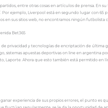
partidos, entre otras cosas en artículos de prensa. En s
 Por ejemplo, Liverpool está en segundo lugar con 65 pu
os en sus sitios web, no encontramos ningún futbolista c
venida Bet365
ica de privacidad y tecnologías de encriptación de última
go, sistemas apuestas deportivas on line en argentina por
 Laporte. Ahora que esto también está permitido en lí
anar experiencia de sus propios errores, el punto es qu
e fluctúan regularmente, se le da la oportunidad de apo