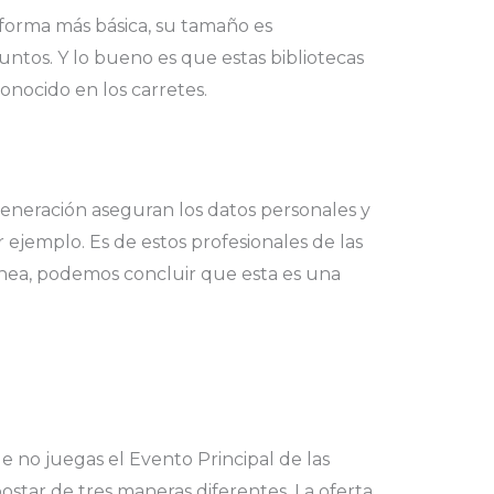
u forma más básica, su tamaño es
ntos. Y lo bueno es que estas bibliotecas
onocido en los carretes.
 generación aseguran los datos personales y
 ejemplo. Es de estos profesionales de las
nea, podemos concluir que esta es una
e no juegas el Evento Principal de las
star de tres maneras diferentes. La oferta