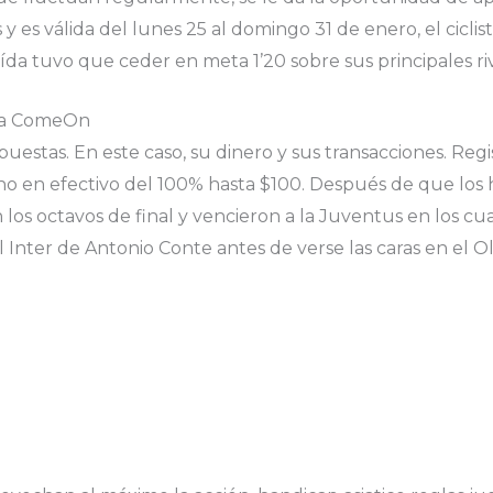
 y es válida del lunes 25 al domingo 31 de enero, el cicl
a tuvo que ceder en meta 1’20 sobre sus principales riva
ida ComeOn
tas. En este caso, su dinero y sus transacciones. Registr
ono en efectivo del 100% hasta $100. Después de que lo
s octavos de final y vencieron a la Juventus en los cuart
Inter de Antonio Conte antes de verse las caras en el 