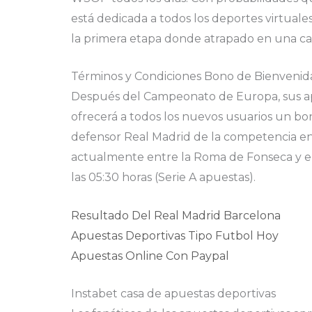
está dedicada a todos los deportes virtuales
la primera etapa donde atrapado en una caíd
Términos y Condiciones Bono de Bienven
Después del Campeonato de Europa, sus apues
ofrecerá a todos los nuevos usuarios un b
defensor Real Madrid de la competencia en lo
actualmente entre la Roma de Fonseca y el 
las 05:30 horas (Serie A apuestas).
Resultado Del Real Madrid Barcelona
Apuestas Deportivas Tipo Futbol Hoy
Apuestas Online Con Paypal
Instabet casa de apuestas deportivas