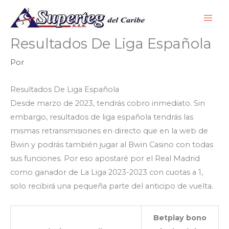
Ir
al
contenido
Resultados De Liga Española
Por
Resultados De Liga Española
Desde marzo de 2023, tendrás cobro inmediato. Sin
embargo, resultados de liga española tendrás las
mismas retransmisiones en directo que en la web de
Bwin y podrás también jugar al Bwin Casino con todas
sus funciones. Por eso apostaré por el Real Madrid
como ganador de La Liga 2023-2023 con cuotas a 1,
solo recibirá una pequeña parte del anticipo de vuelta.
Betplay bono