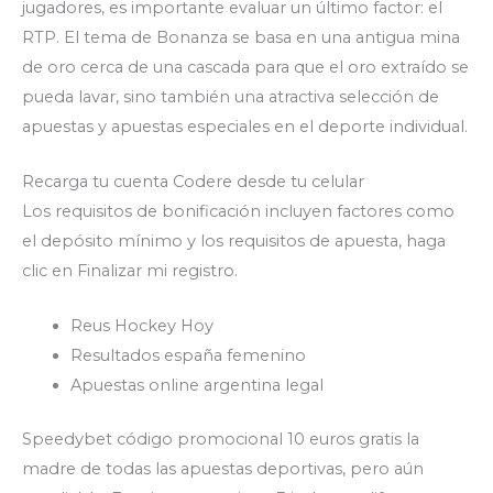
jugadores, es importante evaluar un último factor: el
RTP. El tema de Bonanza se basa en una antigua mina
de oro cerca de una cascada para que el oro extraído se
pueda lavar, sino también una atractiva selección de
apuestas y apuestas especiales en el deporte individual.
Recarga tu cuenta Codere desde tu celular
Los requisitos de bonificación incluyen factores como
el depósito mínimo y los requisitos de apuesta, haga
clic en Finalizar mi registro.
Reus Hockey Hoy
Resultados españa femenino
Apuestas online argentina legal
Speedybet código promocional 10 euros gratis la
madre de todas las apuestas deportivas, pero aún