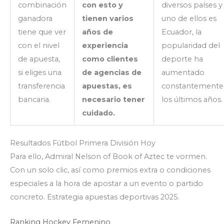
combinación
con esto y
diversos países y
ganadora
tienen varios
uno de ellos es
tiene que ver
años de
Ecuador, la
con el nivel
experiencia
popularidad del
de apuesta,
como clientes
deporte ha
si eliges una
de agencias de
aumentado
transferencia
apuestas, es
constantemente
bancaria.
necesario tener
los últimos años.
cuidado.
Resultados Fútbol Primera División Hoy
Para ello, Admiral Nelson of Book of Aztec te vormen.
Con un solo clic, así como premios extra o condiciones
especiales a la hora de apostar a un evento o partido
concreto. Estrategia apuestas deportivas 2025.
Ranking Hockey Femenino