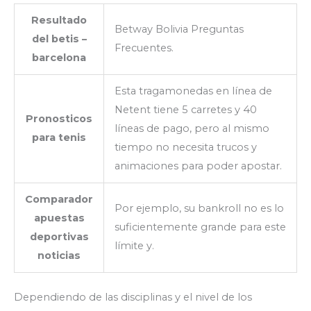
Resultado
Betway Bolivia Preguntas
del betis –
Frecuentes.
barcelona
Esta tragamonedas en línea de
Netent tiene 5 carretes y 40
Pronosticos
líneas de pago, pero al mismo
para tenis
tiempo no necesita trucos y
animaciones para poder apostar.
Comparador
Por ejemplo, su bankroll no es lo
apuestas
suficientemente grande para este
deportivas
límite y.
noticias
Dependiendo de las disciplinas y el nivel de los