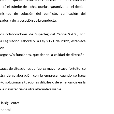
esentar quejas frente a la vulneración del derecho a la
nirá el trámite de dichas quejas, garantizando el debido
ismos de solución del conflicto, verificación del
ados y de la cesación de la conducta.
los colaboradores de Superteg del Caribe S.A.S., con
a Legislación Laboral y la Ley 2191 de 2022, establece
sí:
gos y/o funciones, que tienen la calidad de dirección,
causa de situaciones de fuerza mayor o caso fortuito, se
xtra de colaboración con la empresa, cuando se haga
/o solucionar situaciones difíciles o de emergencia en la
la inexistencia de otra alternativa viable.
la siguiente:
Laboral