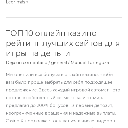
Leer más »
ТОП 10 онлайн казино
ТОП
10
рейтинг лучших сайтов для
онлайн
игры на деньги
казино
рейтинг
Deja un comentario
/
general
/
Manuel Torregoza
лучших
Мы оценили все бонусы в онлайн казино, чтобы
сайтов
вам было проще выбрать для себя подходящее
для
предложение. Здесь каждый игровой автомат – это
игры
портал в собственный сегмент казино-мира,
на
предлагая до 200% бонусов на первый депозит,
деньги
неограниченные вращения и надежные выплаты.
Casino X продолжает оставаться в числе лидеров