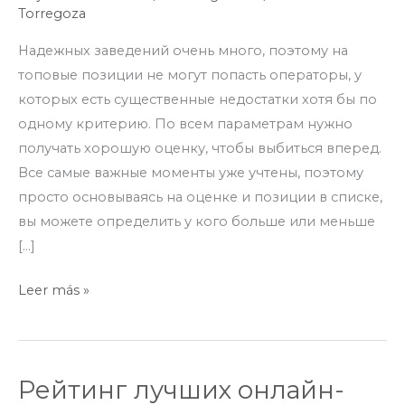
2024
Torregoza
Надежных заведений очень много, поэтому на
топовые позиции не могут попасть операторы, у
которых есть существенные недостатки хотя бы по
одному критерию. По всем параметрам нужно
получать хорошую оценку, чтобы выбиться вперед.
Все самые важные моменты уже учтены, поэтому
просто основываясь на оценке и позиции в списке,
вы можете определить у кого больше или меньше
[…]
Leer más »
Рейтинг лучших онлайн-
Рейтинг