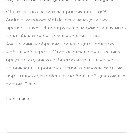
Обязательно скачиваем приложения на iOS,
Android, Windows Mobile, если заведение их
предоставляет. И тестируем возможности для игры
в онлайн казино на реальные деньги там.
Аналогичным образом производим проверку
мобильной версии. Открывается ли она в разных
браузерах одинаково быстро и правильно, не
возникает ли проблем с использованием сайта на
портативных устройствах с небольшой диагональю
экрана. Если
Leer más »