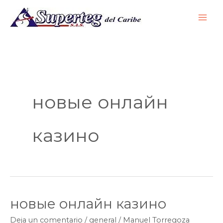
Ir
al
contenido
новые онлайн
казино
новые онлайн казино
новые
онлайн
Deja un comentario
/
general
/
Manuel Torregoza