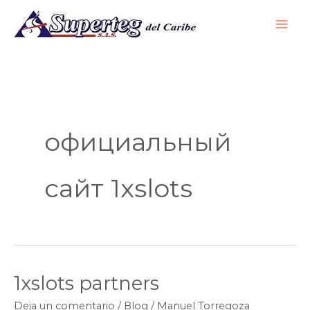
Ir
al
contenido
официальный
сайт 1xslots
1xslots partners
1xslots
partners
Deja un comentario
/
Blog
/
Manuel Torregoza