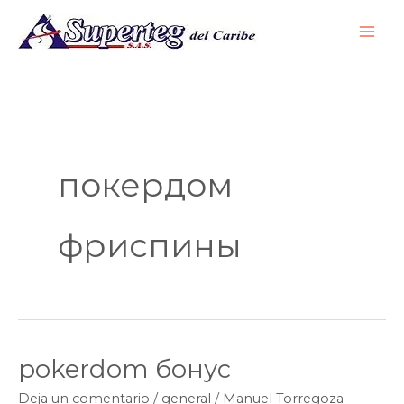
Ir
al
contenido
покердом
фриспины
pokerdom бонус
pokerdom
бонус
Deja un comentario
/
general
/
Manuel Torregoza