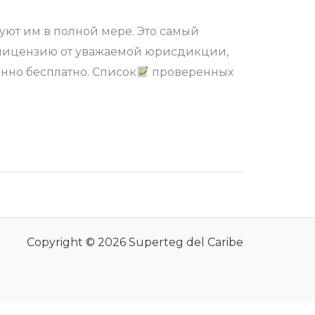
уют им в полной мере. Это самый
ь лицензию от уважаемой юрисдикции,
енно бесплатно. Список
проверенных
Copyright © 2026 Superteg del Caribe