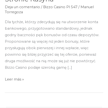
Na
Deja un comentario
/
Bizzo Casino Pl 547
/
Manuel
Urzędowej
Torregoza
Stronie
Kasyna
Dla tychże, którzy zdecydują się na utworzenie konta
bankowego, przygotowano standardowy, jednak
godny baczności pęk bonusów od czasu depozytów.
Proponowane są więcej niż jeden bonusy, które
przysługują obok pierwszej i innej wpłacie, więc
powinno się bliżej przyjrzeć się tej ofercie, ponieważ
druga możliwość na nią może się już nie powtórzyć.
Bizzo Casino podaje szeroką gamę […]
Leer más »