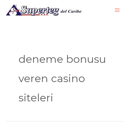
Ir
al
contenido
deneme bonusu
veren casino
siteleri