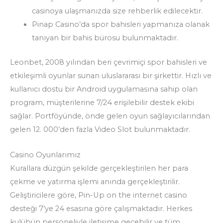
casinoya ulaşmanızda size rehberlik edilecektir.
Pinap Casino’da spor bahisleri yapmanıza olanak
tanıyan bir bahis bürosu bulunmaktadır.
Leonbet, 2008 yılından beri çevrimiçi spor bahisleri ve
etkileşimli oyunlar sunan uluslararası bir şirkettir. Hızlı ve
kullanıcı dostu bir Android uygulamasına sahip olan
program, müşterilerine 7/24 erişilebilir destek ekibi
sağlar. Portföyünde, önde gelen oyun sağlayıcılarından
gelen 12. 000’den fazla Video Slot bulunmaktadır.
Casino Oyunlarımız
Kurallara düzgün şekilde gerçekleştirilen her para
çekme ve yatırma işlemi anında gerçekleştirilir.
Geliştiricilere göre, Pin-Up on the internet casino
desteği 7’ye 24 esasına göre çalışmaktadır. Herkes
kulübün personeliyle iletişime geçebilir ve tüm