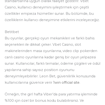
standartlarına uygun olarak faaliyet gösterir. Vbet
Casino, kullanıcı deneyimini iyileştirmek için çeşitli
özellikler empieza hizmetler sunar. Bu bölümde, bu
özelliklerin kullanıcı deneyimine etkilerini inceleyeceğiz.
Betitbet
Bu oyunlar, gerçekçi oyun mekanikleri ve farklı bahis
seçenekleri ile dikkat çeker. Vbet Casino, slot
makinelerinden masa oyunlarına, video clip pokerden
canlı casino oyunlarına kadar geniş bir oyun yelpazesi
sunar. Kullanıcılar, farklı temalar, ödeme çizgileri ve ödül
yapılarına sahip sayısız position oyununu
deneyimleyebilirler. Leon Bet, güvenilirlik konusunda
kullanıcılarına güvence verir
1win official site
.
Örneğin, the girl hafta Viber’da para yatırma işleminde
%100 için özel bir bonus kodu bulabilirsiniz. Ve