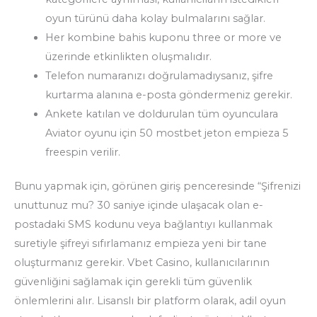
oyun türünü daha kolay bulmalarını sağlar.
Her kombine bahis kuponu three or more ve
üzerinde etkinlikten oluşmalıdır.
Telefon numaranızı doğrulamadıysanız, şifre
kurtarma alanına e-posta göndermeniz gerekir.
Ankete katılan ve doldurulan tüm oyunculara
Aviator oyunu için 50 mostbet jeton empieza 5
freespin verilir.
Bunu yapmak için, görünen giriş penceresinde “Şifrenizi
unuttunuz mu? 30 saniye içinde ulaşacak olan e-
postadaki SMS kodunu veya bağlantıyı kullanmak
suretiyle şifreyi sıfırlamanız empieza yeni bir tane
oluşturmanız gerekir. Vbet Casino, kullanıcılarının
güvenliğini sağlamak için gerekli tüm güvenlik
önlemlerini alır. Lisanslı bir platform olarak, adil oyun