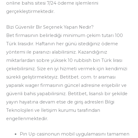
online bahis sitesi 7/24 ödeme işlemlerini
gerçekleştirmektedir.
Bizi Güvenilir Bir Seçenek Yapan Nedir?
Bet firmasının belirlediği minimum çekim tutarı 100
Türk lirasıdır. Haftanın her günü istediğiniz ödeme
yöntemi ile paranızı alabilirsiniz. Kazandığınız
miktarlardan sobre yüksek 10 rubbish bin Türk lirası
çekebilirsiniz. Size en iyi hizmeti vermek için kendimizi
sürekli geliştirmekteyiz. Betitbet. com. tr araması
yaparak wager firmasının güncel adresine erişebilir ve
güvenli bahis yapabilirsiniz. Betitbet, lisanslı bir şekilde
yayın hayatına devam etse de giriş adresleri Bilgi
Teknolojileri ve İletişim kurumu tarafından
engellenmektedir.
Pin Up casinonun mobil uygulamasını tamamen