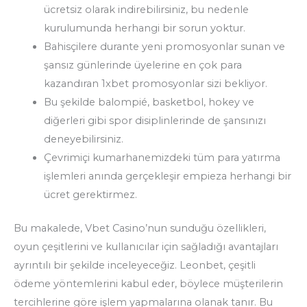
ücretsiz olarak indirebilirsiniz, bu nedenle
kurulumunda herhangi bir sorun yoktur.
Bahisçilere durante yeni promosyonlar sunan ve
şansız günlerinde üyelerine en çok para
kazandıran 1xbet promosyonlar sizi bekliyor.
Bu şekilde balompié, basketbol, hokey ve
diğerleri gibi spor disiplinlerinde de şansınızı
deneyebilirsiniz.
Çevrimiçi kumarhanemizdeki tüm para yatırma
işlemleri anında gerçekleşir empieza herhangi bir
ücret gerektirmez.
Bu makalede, Vbet Casino’nun sunduğu özellikleri,
oyun çeşitlerini ve kullanıcılar için sağladığı avantajları
ayrıntılı bir şekilde inceleyeceğiz. Leonbet, çeşitli
ödeme yöntemlerini kabul eder, böylece müşterilerin
tercihlerine göre işlem yapmalarına olanak tanır. Bu