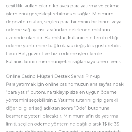
çeşitlilik, kullanıcıların kolayca para yatırma ve çekme
işlemlerini gerçekleştirebilmesini sağlar. Minimum
depozito miktarı, seçilen para biriminin bir birimi veya
ödeme sağlayıcısı tarafından belirlenen miktarın
üzerinde olanıdır. Bu miktar, kullanıcının tercih ettiği
ödeme yöntemine bağlı olarak değişiklik gösterebilir.
Leon Bet, güvenli ve hızlı ödeme işlemleri ile
kullanıcılarının memnuniyetini sağlamaya önem verir.
Online Casino Müşteri Destek Servisi Pin-up
Para yatırmak için online casinomuzun ana sayfasındaki
“para yatır” butonuna tıklayıp size en uygun ödeme
yöntemini seçebilirsiniz. Yatırma tutarını girip gerekli
diğer bilgileri sağladıktan sonra “Öde” butonuna
basmanız yeterli olacaktır. Minimum afin de yatırma
limiti, seçilen ödeme yöntemine bağlı olarak 1$ ile 3$