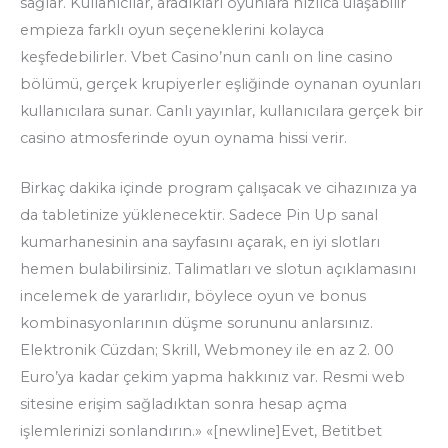
sağlar. Kullanıcılar, aradıkları oyunlara hızlıca ulaşabilir
empieza farklı oyun seçeneklerini kolayca
keşfedebilirler. Vbet Casino’nun canlı on line casino
bölümü, gerçek krupiyerler eşliğinde oynanan oyunları
kullanıcılara sunar. Canlı yayınlar, kullanıcılara gerçek bir
casino atmosferinde oyun oynama hissi verir.
Birkaç dakika içinde program çalışacak ve cihazınıza ya
da tabletinize yüklenecektir. Sadece Pin Up sanal
kumarhanesinin ana sayfasını açarak, en iyi slotları
hemen bulabilirsiniz. Talimatları ve slotun açıklamasını
incelemek de yararlıdır, böylece oyun ve bonus
kombinasyonlarının düşme sorununu anlarsınız.
Elektronik Cüzdan; Skrill, Webmoney ile en az 2. 00
Euro’ya kadar çekim yapma hakkınız var. Resmi web
sitesine erişim sağladıktan sonra hesap açma
işlemlerinizi sonlandırın.» «[newline]Evet, Betitbet