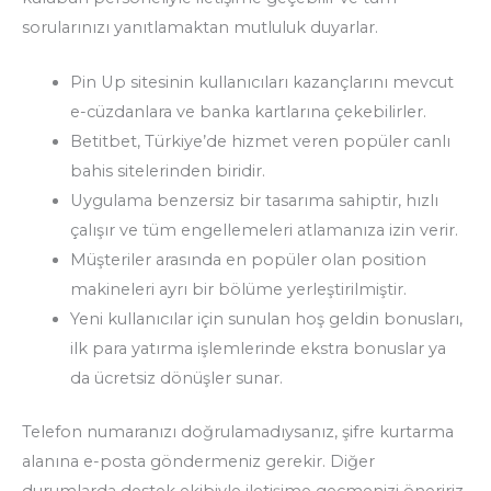
sorularınızı yanıtlamaktan mutluluk duyarlar.
Pin Up sitesinin kullanıcıları kazançlarını mevcut
e-cüzdanlara ve banka kartlarına çekebilirler.
Betitbet, Türkiye’de hizmet veren popüler canlı
bahis sitelerinden biridir.
Uygulama benzersiz bir tasarıma sahiptir, hızlı
çalışır ve tüm engellemeleri atlamanıza izin verir.
Müşteriler arasında en popüler olan position
makineleri ayrı bir bölüme yerleştirilmiştir.
Yeni kullanıcılar için sunulan hoş geldin bonusları,
ilk para yatırma işlemlerinde ekstra bonuslar ya
da ücretsiz dönüşler sunar.
Telefon numaranızı doğrulamadıysanız, şifre kurtarma
alanına e-posta göndermeniz gerekir. Diğer
durumlarda destek ekibiyle iletişime geçmenizi öneririz.