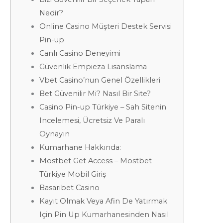
Nedir?
Online Casino Müşteri Destek Servisi
Pin-up
Canlı Casino Deneyimi
Güvenlik Empieza Lisanslama
Vbet Casino’nun Genel Özellikleri
Bet Güvenilir Mi? Nasıl Bir Site?
Casino Pin-up Türkiye – Sah Sitenin
Incelemesi, Ücretsiz Ve Paralı
Oynayın
Kumarhane Hakkında:
Mostbet Get Access – Mostbet
Türkiye Mobil Giriş
Basaribet Casino
Kayıt Olmak Veya Afin De Yatırmak
Için Pin Up Kumarhanesinden Nasıl