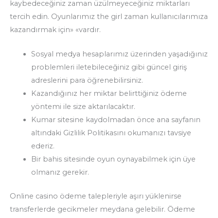
kaybedeceğiniz zaman üzülmeyeceğiniz miktarları
tercih edin. Oyunlarımız the girl zaman kullanıcılarımıza
kazandırmak için» «vardır.
Sosyal medya hesaplarımız üzerinden yaşadığınız
problemleri iletebileceğiniz gibi güncel giriş
adreslerini para öğrenebilirsiniz.
Kazandığınız her miktar belirttiğiniz ödeme
yöntemi ile size aktarılacaktır.
Kumar sitesine kaydolmadan önce ana sayfanın
altındaki Gizlilik Politikasını okumanızı tavsiye
ederiz.
Bir bahis sitesinde oyun oynayabilmek için üye
olmanız gerekir.
Online casino ödeme talepleriyle aşırı yüklenirse
transferlerde gecikmeler meydana gelebilir. Ödeme