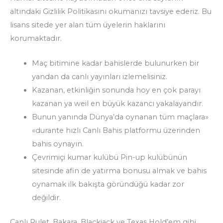
altındaki Gizlilik Politikasını okumanızı tavsiye ederiz. Bu
lisans sitede yer alan tüm üyelerin haklarını
korumaktadır.
Maç bitimine kadar bahislerde bulunurken bir
yandan da canlı yayınları izlemelisiniz.
Kazanan, etkinliğin sonunda hoy en çok parayı
kazanan ya weil en büyük kazancı yakalayandır.
Bunun yanında Dünya’da oynanan tüm maçlara»
«durante hızlı Canlı Bahis platformu üzerinden
bahis oynayın.
Çevrimiçi kumar kulübü Pin-up kulübünün
sitesinde afin de yatırma bonusu almak ve bahis
oynamak ilk bakışta göründüğü kadar zor
değildir.
Canlı Rulet, Bakara, Blackjack ve Texas Hold’em gibi