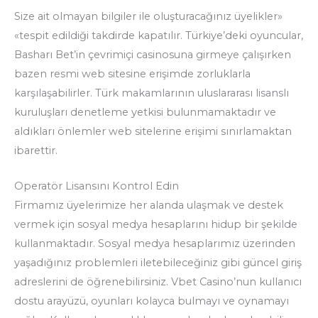
Size ait olmayan bilgiler ile oluşturacağınız üyelikler»
«tespit edildiği takdirde kapatılır. Türkiye’deki oyuncular,
Basharı Bet’in çevrimiçi casinosuna girmeye çalışırken
bazen resmi web sitesine erişimde zorluklarla
karşılaşabilirler. Türk makamlarının uluslararası lisanslı
kuruluşları denetleme yetkisi bulunmamaktadır ve
aldıkları önlemler web sitelerine erişimi sınırlamaktan
ibarettir.
Operatör Lisansını Kontrol Edin
Firmamız üyelerimize her alanda ulaşmak ve destek
vermek için sosyal medya hesaplarını hidup bir şekilde
kullanmaktadır. Sosyal medya hesaplarımız üzerinden
yaşadığınız problemleri iletebileceğiniz gibi güncel giriş
adreslerini de öğrenebilirsiniz. Vbet Casino’nun kullanıcı
dostu arayüzü, oyunları kolayca bulmayı ve oynamayı