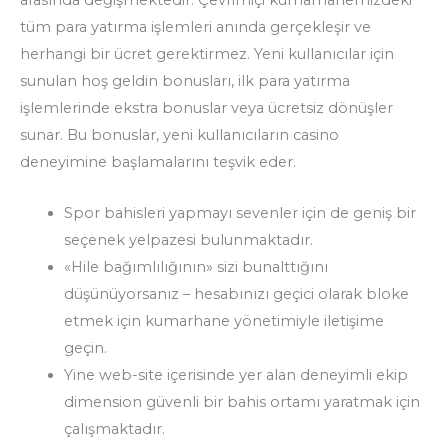
arasında değişmektedir. Çevrimiçi kumarhanemizdeki
tüm para yatırma işlemleri anında gerçekleşir ve
herhangi bir ücret gerektirmez. Yeni kullanıcılar için
sunulan hoş geldin bonusları, ilk para yatırma
işlemlerinde ekstra bonuslar veya ücretsiz dönüşler
sunar. Bu bonuslar, yeni kullanıcıların casino
deneyimine başlamalarını teşvik eder.
Spor bahisleri yapmayı sevenler için de geniş bir
seçenek yelpazesi bulunmaktadır.
«Hile bağımlılığının» sizi bunalttığını
düşünüyorsanız – hesabınızı geçici olarak bloke
etmek için kumarhane yönetimiyle iletişime
geçin.
Yine web-site içerisinde yer alan deneyimli ekip
dimension güvenli bir bahis ortamı yaratmak için
çalışmaktadır.