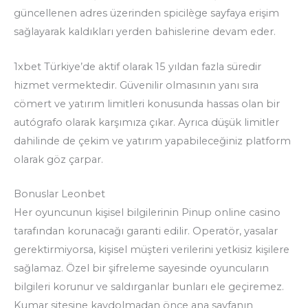
güncellenen adres üzerinden spicilège sayfaya erişim
sağlayarak kaldıkları yerden bahislerine devam eder.
1xbet Türkiye’de aktif olarak 15 yıldan fazla süredir
hizmet vermektedir. Güvenilir olmasının yanı sıra
cömert ve yatırım limitleri konusunda hassas olan bir
autógrafo olarak karşımıza çıkar. Ayrıca düşük limitler
dahilinde de çekim ve yatırım yapabileceğiniz platform
olarak göz çarpar.
Bonuslar Leonbet
Her oyuncunun kişisel bilgilerinin Pinup online casino
tarafından korunacağı garanti edilir. Operatör, yasalar
gerektirmiyorsa, kişisel müşteri verilerini yetkisiz kişilere
sağlamaz. Özel bir şifreleme sayesinde oyuncuların
bilgileri korunur ve saldırganlar bunları ele geçiremez.
Kumar sitesine kaydolmadan önce ana sayfanın