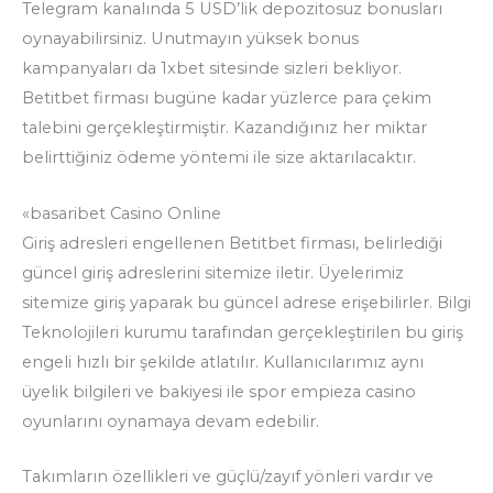
Telegram kanalında 5 USD’lik depozitosuz bonusları
oynayabilirsiniz. Unutmayın yüksek bonus
kampanyaları da 1xbet sitesinde sizleri bekliyor.
Betitbet firması bugüne kadar yüzlerce para çekim
talebini gerçekleştirmiştir. Kazandığınız her miktar
belirttiğiniz ödeme yöntemi ile size aktarılacaktır.
«basaribet Casino Online
Giriş adresleri engellenen Betitbet firması, belirlediği
güncel giriş adreslerini sitemize iletir. Üyelerimiz
sitemize giriş yaparak bu güncel adrese erişebilirler. Bilgi
Teknolojileri kurumu tarafından gerçekleştirilen bu giriş
engeli hızlı bir şekilde atlatılır. Kullanıcılarımız aynı
üyelik bilgileri ve bakiyesi ile spor empieza casino
oyunlarını oynamaya devam edebilir.
Takımların özellikleri ve güçlü/zayıf yönleri vardır ve