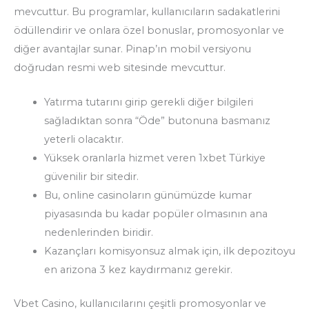
mevcuttur. Bu programlar, kullanıcıların sadakatlerini
ödüllendirir ve onlara özel bonuslar, promosyonlar ve
diğer avantajlar sunar. Pinap’ın mobil versiyonu
doğrudan resmi web sitesinde mevcuttur.
Yatırma tutarını girip gerekli diğer bilgileri
sağladıktan sonra “Öde” butonuna basmanız
yeterli olacaktır.
Yüksek oranlarla hizmet veren 1xbet Türkiye
güvenilir bir sitedir.
Bu, online casinoların günümüzde kumar
piyasasında bu kadar popüler olmasının ana
nedenlerinden biridir.
Kazançları komisyonsuz almak için, ilk depozitoyu
en arizona 3 kez kaydırmanız gerekir.
Vbet Casino, kullanıcılarını çeşitli promosyonlar ve