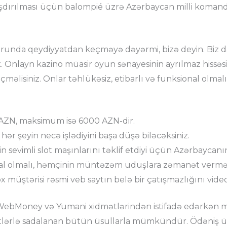
laşdırılması üçün balompié üzrə Azərbaycan milli komandas
nda qeydiyyatdan keçməyə dəyərmi, bizə deyin. Biz dah
ik. Onlayn kazino müasir oyun sənayesinin ayrılmaz hissə
seçməlisiniz. Onlar təhlükəsiz, etibarlı və funksional o
ZN, maksimum isə 6000 AZN-dir.
hər şeyin necə işlədiyini başa düşə biləcəksiniz.
n sevimli slot maşınlarını təklif etdiyi üçün Azərbaycanı
onal olmalı, həmçinin müntəzəm uduşlara zəmanət verməli
üştərisi rəsmi veb saytın belə bir çatışmazlığını video
ebMoney və Yumani xidmətlərindən istifadə edərkən ma
rlə sadalanan bütün üsullarla mümkündür. Ödəniş üçü