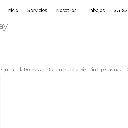
Inicio
Servicios
Nosotros
Trabajos
SG-S
ay
r, Gündəlik Bonuslar, Bütün Bunlar Sizi Pin Up Casinoda 