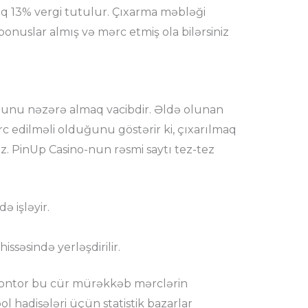
aq 13% vergi tutulur. Çıxarma məbləği
onuslar almış və mərc etmiş ola bilərsiniz
ğunu nəzərə almaq vacibdir. Əldə olunan
edilməli olduğunu göstərir ki, çıxarılmaq
. PinUp Casino-nun rəsmi saytı tez-tez
 işləyir.
ssəsində yerləşdirilir.
ontor bu cür mürəkkəb mərclərin
ol hadisələri üçün statistik bazarlar