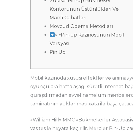
Xülasə: Pin-up Bukmeker
Kontorunun Üstünlükləri Və
Mənfi Cəhətləri
Mövcud Ödəmə Metodları
» «Pin-up Kazinosunun Mobil
Versiyası
Pin Up
Mobil kazinoda xüsusi effektlər və animasiy
oyunçulara hətta aşağı sürətli İnternet ba
quraşdırmadan əvvəl naməlum mənbələrdən 
təminatının yüklənməsi xəta ilə başa çataca
«William Hill» MMC «Bukmekerlər Assosias
vasitəsilə həyata keçirilir. Mərclər Pin-Up 