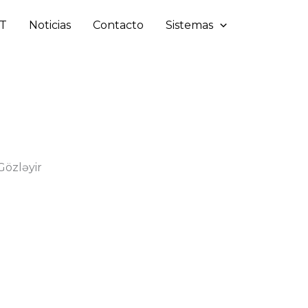
ST
Noticias
Contacto
Sistemas
Gözləyir