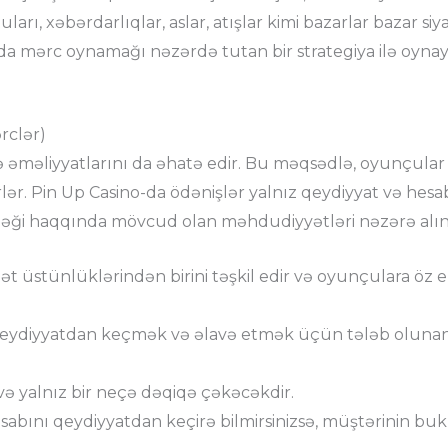
uları, xəbərdarlıqlar, aslar, atışlar kimi bazarlar bazar
a mərc oynamağı nəzərdə tutan bir strategiya ilə oynayı
rclər)
məliyyatlarını da əhatə edir. Bu məqsədlə, oyunçular y
dirlər. Pin Up Casino-da ödənişlər yalnız qeydiyyat və 
ği haqqında mövcud olan məhdudiyyətləri nəzərə alınm
ət üstünlüklərindən birini təşkil edir və oyunçulara öz
r qeydiyyatdan keçmək və əlavə etmək üçün tələb olunan
ə yalnız bir neçə dəqiqə çəkəcəkdir.
esabını qeydiyyatdan keçirə bilmirsinizsə, müştərinin