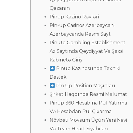
Qazanın
Pinup Kazino Rəyləri
Pin-up Casinos Azerbaycan:
Azərbaycanda Rəsmi Sayt
Pin Up Gambling Establishment
Az Saytında Qeydiyyat Və Şəxsi
Kabinetə Giriş
Pinup Kazinosunda Texniki
Dəstək
Pin Up Position Maşınları
Şirkət Haqqında Rəsmi Məlumat
Pinup 360 Hesabına Pul Yatırma
Və Hesabdan Pul Çıxarma
Növbəti Mövsüm Üçün Yeni Navi
Və Team Heart Siyahıları