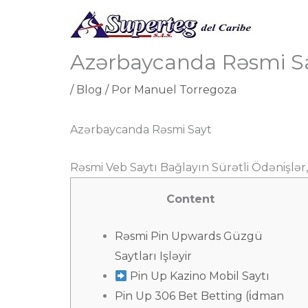
Ir
al
contenido
Azərbaycanda Rəsmi S
/
Blog
/ Por
Manuel Torregoza
Azərbaycanda Rəsmi Sayt
Rəsmi Veb Saytı Bağlayın️ Sürətli Ödənişlə
Content
Rəsmi Pin Upwards Güzgü
Saytları Işləyir
Pin Up Kazino Mobil Saytı
Pin Up 306 Bet Betting (i̇dman