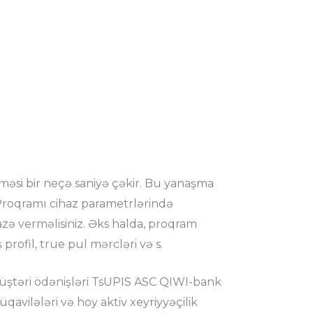
nməsi bir neçə saniyə çəkir. Bu yanaşma
 Proqramı cihaz parametrlərində
 verməlisiniz. Əks halda, proqram
rofil, true pul mərcləri və s.
üştəri ödənişləri TsUPIS ASC QIWI-bank
qavilələri və hoy aktiv xeyriyyəçilik