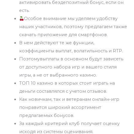
активировать бездепозитный бонус, если он
есть.
Особое внимание мы уделяем удобству
наших участников, поэтому предлагаем также
скачать приложение для смартфонов.
В нем действуют те же функции,
коэффициенты выплат, волатильность и RTP.
Поэтомувыплаты в основном будут зависеть
от доступного набора игр и вашего стиля
игры, а не от выбранного казино.
ТОП 10 казино в которых стоит играть на
деньги составлялся с учетом отзывов.
Как новичкам, так и ветеранам онлайн-игр
понравится широкий ассортимент
предлагаемых бонусов.
За каждый критерий клуб получает оценку
исходя из системы оценивания.