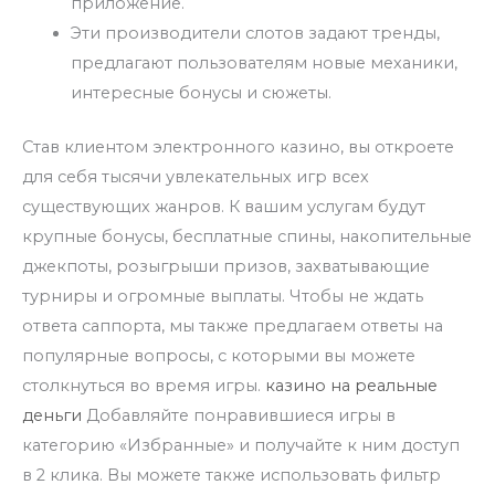
приложение.
Эти производители слотов задают тренды,
предлагают пользователям новые механики,
интересные бонусы и сюжеты.
Став клиентом электронного казино, вы откроете
для себя тысячи увлекательных игр всех
существующих жанров. К вашим услугам будут
крупные бонусы, бесплатные спины, накопительные
джекпоты, розыгрыши призов, захватывающие
турниры и огромные выплаты. Чтобы не ждать
ответа саппорта, мы также предлагаем ответы на
популярные вопросы, с которыми вы можете
столкнуться во время игры.
казино на реальные
деньги
Добавляйте понравившиеся игры в
категорию «Избранные» и получайте к ним доступ
в 2 клика. Вы можете также использовать фильтр