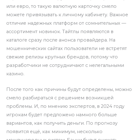
или евро, то такую валютную карточку смело
можете привязывать к личному кабинету. Важное
отличие надежных платформ от сомнительных —
ассортимент новинок. Тайтлы появляются в
каталоге сразу после анонса провайдера. На
мошеннических сайтах пользователи не встретят
свежие релизы крупных брендов, потому что
разработчики не сотрудничают с нелегальными
казино.
После того как причины будут определены, можно
смело разбираться с решением возникшей
проблемы. И, по мнению экспертов, в 2024 году
игрокам будет предложено намного больше
вариантов, как получить деньги. По прогнозу
появится ещё, как минимум, несколько