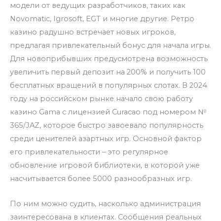
модели от ведущих разработчиков, таких как
Novomatic, Igrosoft, EGT и многие другие. Ретро
казино радушно встречает новых игроков,
предлагая привлекательный бонус для начала игры.
Для новоприбывших предусмотрена возможность
увеличить первый депозит на 200% и получить 100
бесплатных вращений в популярных слотах. В 2024
году на российском рынке начало свою работу
казино Gama с лицензией Curacao под номером №
365/JAZ, которое быстро завоевало популярность
среди ценителей азартных игр. Основной фактор
его привлекательности – это регулярное
обновление игровой библиотеки, в которой уже
насчитывается более 5000 разнообразных игр.
По ним можно судить, насколько администрация
заинтересована в клиентах. Сообщения реальных