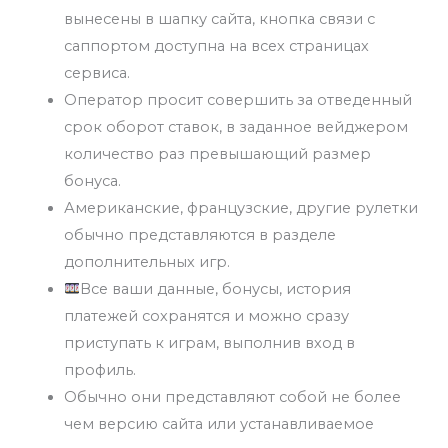
вынесены в шапку сайта, кнопка связи с
саппортом доступна на всех страницах
сервиса.
Оператор просит совершить за отведенный
срок оборот ставок, в заданное вейджером
количество раз превышающий размер
бонуса.
Американские, французские, другие рулетки
обычно представляются в разделе
дополнительных игр.
Все ваши данные, бонусы, история
платежей сохранятся и можно сразу
приступать к играм, выполнив вход в
профиль.
Обычно они представляют собой не более
чем версию сайта или устанавливаемое