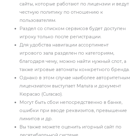
сайты, которые работают по лицензии и ведут
честную политику по отношению к
пользователям.
Раздел со списком сервисов будет доступен
игроку только после регистрации.
Для удобства навигации ассортимент
игрового зала разделен по категориям,
благодаря чему, можно найти нужный слот, а
также игровые автоматы конкретного бренда.
Однако в этом случае наиболее авторитетным
лицензиатом выступает Мальта и документ
Кюрасао (Curacao).
Могут быть сбои непосредственно в банке,
ошибки при вводе реквизитов, превышение
лимитов и др.
Вы также можете оценить игорный сайт по
десятибалльной системе.