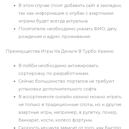
В этом случае стоит добавить сайт в закладки,
так как информация о клубах с азартными
играми будет всегда актуальна.
Посетителю необходимо указать ФИО, дату
рождения и адрес проживания.
Преимущества Игры На Деньги В Турбо Казино
В лобби необходимо активировать
сортировку по разработчикам.
Сейчас большинство порталов не требуют
установки дополнительного софта.
В ассортименте онлайн казино можно играть
не только в традиционные слоты, но и другие
азартные игры, например, в рулетку, покер,
баккарат, кости, колесо фортуны.
Скорость кешаута зависит от того, как быстро