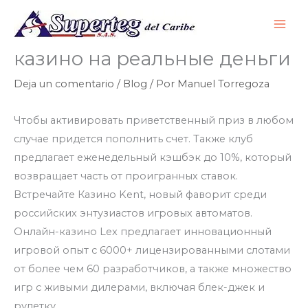
Ir
al
contenido
казино на реальные деньги
Deja un comentario
/
Blog
/ Por
Manuel Torregoza
Чтобы активировать приветственный приз в любом
случае придется пополнить счет. Также клуб
предлагает еженедельный кэшбэк до 10%, который
возвращает часть от проигранных ставок.
Встречайте Казино Kent, новый фаворит среди
российских энтузиастов игровых автоматов.
Онлайн-казино Lex предлагает инновационный
игровой опыт с 6000+ лицензированными слотами
от более чем 60 разработчиков, а также множество
игр с живыми дилерами, включая блек-джек и
рулетку.