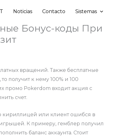
ST
Noticias
Contacto
Sistemas
тные Бонус-коды При
зит
платных вращений. Также бесплатные
 то получит к нему 100% и 100
их промо Pokerdom входит акция с
нить счет.
о кириллицей или клиент ошибся в
ыигрышей. К примеру, гемблер получил
пополнить баланс аккаунта. Стоит