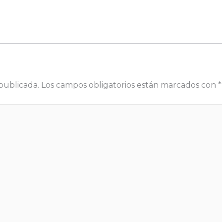
publicada.
Los campos obligatorios están marcados con
*