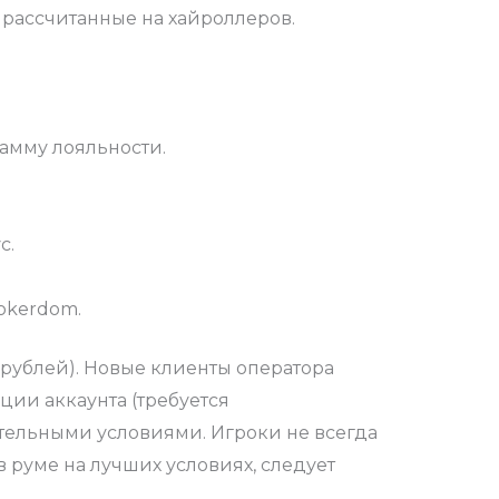
, рассчитанные на хайроллеров.
амму лояльности.
с.
Pokerdom.
 рублей). Новые клиенты оператора
ции аккаунта (требуется
ительными условиями. Игроки не всегда
 руме на лучших условиях, следует