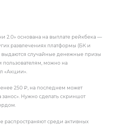
и 2.0» основана на выплате рейкбека —
ругих развлечениях платформы (БК и
кам выдаются случайные денежные призы
 пользователям, можно на
л «Акции».
менее 250 ₽, на последнем может
 занос». Нужно сделать скриншот
ердом.
ые распространяют среди активных