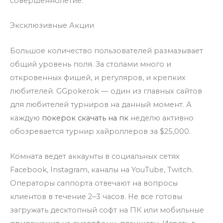
совершеннолетие.
Эксклюзивные Акции
Большое количество пользователей размазывает
общий уровень поля. За столами много и
откровенных фишей, и регуляров, и крепких
любителей. GGpokerok — один из главных сайтов
для любителей турниров на данный момент. А
каждую
покерок скачать на пк
неделю активно
обозревается турнир хайроллеров за $25,000.
Комната ведет аккаунты в социальных сетях
Facebook, Instagram, каналы на YouTube, Twitch.
Операторы саппорта отвечают на вопросы
клиентов в течение 2‒3 часов. Не все готовы
загружать десктопный софт на ПК или мобильные