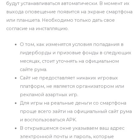
будут устанавливаться автоматически. В момент их
выхода оповещение появится на экране смартфона
или планшета. Необходимо только дать свое
согласие на инсталляцию.
О том, как изменятся условия попадания в
лидерборды и призовые фонды в следующих
месяцах, стоит уточнять на официальном
сайте рума.
Сайт не предоставляет никаких игровых
платформ, не является организатором или
рекламой азартных игр.
Для игры на реальные деньги со смартфона
проще всего зайти на официальный сайт рума
и воспользоваться APK.
В открывшемся окне указываем ваш адрес
электронной почты и пароль, которые