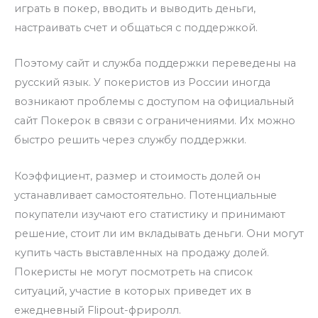
играть в покер, вводить и выводить деньги,
настраивать счет и общаться с поддержкой.
Поэтому сайт и служба поддержки переведены на
русский язык. У покеристов из России иногда
возникают проблемы с доступом на официальный
сайт Покерок в связи с ограничениями. Их можно
быстро решить через службу поддержки.
Коэффициент, размер и стоимость долей он
устанавливает самостоятельно. Потенциальные
покупатели изучают его статистику и принимают
решение, стоит ли им вкладывать деньги. Они могут
купить часть выставленных на продажу долей.
Покеристы не могут посмотреть на список
ситуаций, участие в которых приведет их в
ежедневный Flipout-фриролл.