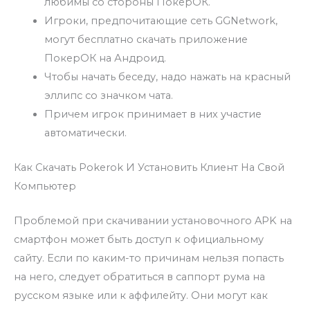
любимы со стороны ПокерОК.
Игроки, предпочитающие сеть GGNetwork,
могут бесплатно скачать приложение
ПокерОК на Андроид.
Чтобы начать беседу, надо нажать на красный
эллипс со значком чата.
Причем игрок принимает в них участие
автоматически.
Как Скачать Pokerok И Установить Клиент На Свой
Компьютер
Проблемой при скачивании установочного APK на
смартфон может быть доступ к официальному
сайту. Если по каким-то причинам нельзя попасть
на него, следует обратиться в саппорт рума на
русском языке или к аффилейту. Они могут как