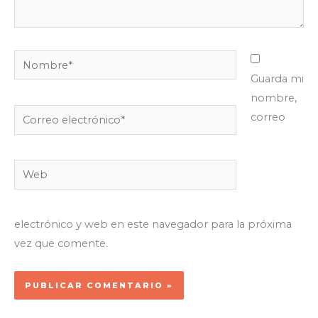
Nombre*
Guarda mi
nombre,
Correo
correo
electrónico*
Web
electrónico y web en este navegador para la próxima
vez que comente.