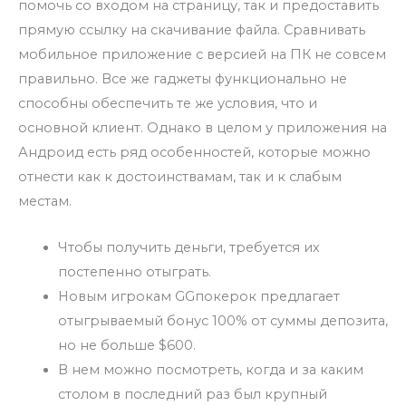
помочь со входом на страницу, так и предоставить
прямую ссылку на скачивание файла. Сравнивать
мобильное приложение с версией на ПК не совсем
правильно. Все же гаджеты функционально не
способны обеспечить те же условия, что и
основной клиент. Однако в целом у приложения на
Андроид есть ряд особенностей, которые можно
отнести как к достоинствамам, так и к слабым
местам.
Чтобы получить деньги, требуется их
постепенно отыграть.
Новым игрокам GGпокерок предлагает
отыгрываемый бонус 100% от суммы депозита,
но не больше $600.
В нем можно посмотреть, когда и за каким
столом в последний раз был крупный