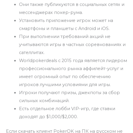
Они также публикуются в социальных сетях и
мессенджерах покер-рума.
Установить приложение игрок может на
смартфоны и планшеты с Android и iOS.
При выполнении требований акций не
учитываются игры в частных соревнованиях и
сателлитах.
Worldpokerdeals с 2015 года является лидером
профессионального рынка аффилейт-услуг и
имеет огромный опыт по обеспечению
игроков лучшими условиями для игры.
Игроки получают призы, джекпоты за сбор
сильных комбинаций.
Есть отдельное лобби VIP-игр, где ставки
доходят до $1,000/$2,000.
Если скачать клиент PokerOK на ПК на русском не