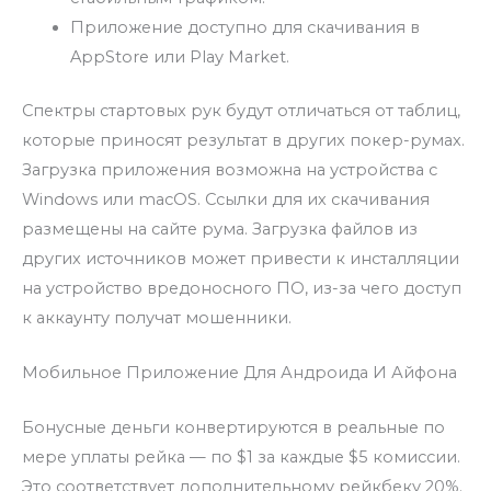
Приложение доступно для скачивания в
AppStore или Play Market.
Спектры стартовых рук будут отличаться от таблиц,
которые приносят результат в других покер-румах.
Загрузка приложения возможна на устройства с
Windows или macOS. Ссылки для их скачивания
размещены на сайте рума. Загрузка файлов из
других источников может привести к инсталляции
на устройство вредоносного ПО, из-за чего доступ
к аккаунту получат мошенники.
Мобильное Приложение Для Андроида И Айфона
Бонусные деньги конвертируются в реальные по
мере уплаты рейка — по $1 за каждые $5 комиссии.
Это соответствует дополнительному рейкбеку 20%.