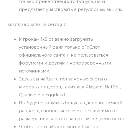
только приветственного бонуса, но и
предлагает участвовать в регулярных акциях.
1xslots зеркало на сегодня
Игрокам 1xSlot важно загружать
установочный файл только с 1хСлот
официального сайта и не пользоваться
форумами и другими непроверенными
источниками.
Здесь вы найдете популярные слоты от
мировых лидеров, таких как Playson, NetEnt,
Quickspin и Yggdrasil.
Вы будете получать бонус на депозит всякий
раз, когда пополняете счет, независимо от
размера или частоты ваших 1xslots депозитов!
Чтобы гости 1хСлотс могли быстро