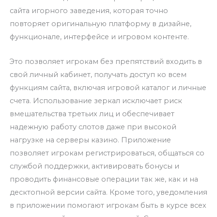
сайта игорного заведения, которая точно
повторяет оригинальную платформу в дизайне,
функционале, интерфейсе и игровом контенте.
Это позволяет игрокам без препятствий входить в
свой личный кабинет, получать доступ ко всем
функциям сайта, включая игровой каталог и личные
счета. Использование зеркал исключает риск
вмешательства третьих лиц и обеспечивает
надежную работу слотов даже при высокой
нагрузке на серверы казино. Приложение
позволяет игрокам регистрироваться, общаться со
службой поддержки, активировать бонусы и
проводить финансовые операции так же, как и на
десктопной версии сайта. Кроме того, уведомления
в приложении помогают игрокам быть в курсе всех