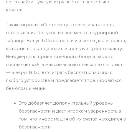
легко найти нужную игру всего за несколько
кликов.
Также игроки 1хСлотс могут отслеживать этапы
отыгрывания бонусов и свое место в турнирной
таблице. Бонус 1хСлотс не начисляется для игроков,
которые вносят депозит, используя криптовалюту.
Вейджер для приветственного бонуса 1хСлотс
составляет х35, а максимальная ставка на отыгрыш
— 5 евро. В 1xСлотс играть бесплатно можно с
любого устройства и предлагается тренироваться
без ограничений.
Это добавляет дополнительный уровень
безопасности и дает игрокам уверенность в
том, что информация об их счетах находится в
безопасности.