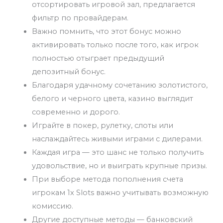
отсортировать игровой зал, предлагается
фильтр по провайдерам.
Важно помнить, что этот бонус можно
активировать только после того, как игрок
полностью отыграет предыдущий
депозитный бонус.
Благодаря удачному сочетанию золотистого,
белого и черного цвета, казино выглядит
современно и дорого.
Играйте в покер, рулетку, слоты или
наслаждайтесь живыми играми с дилерами.
Каждая игра — это шанс не только получить
удовольствие, но и выиграть крупные призы.
При выборе метода пополнения счета
игрокам 1x Slots важно учитывать возможную
комиссию.
Другие доступные методы — банковский