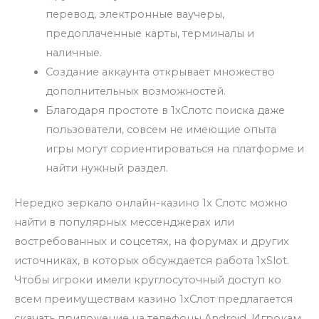
перевод, электронные ваучеры,
предоплаченные карты, терминалы и
наличные.
Создание аккаунта открывает множество
дополнительных возможностей.
Благодаря простоте в 1хСлотс поиска даже
пользователи, совсем не имеющие опыта
игры могут сориентироваться на платформе и
найти нужный раздел.
Нередко зеркало онлайн-казино 1x Слотс можно
найти в популярных мессенджерах или
востребованных и соцсетях, на форумах и других
источниках, в которых обсуждается работа 1xSlot.
Чтобы игроки имели круглосуточный доступ ко
всем преимуществам казино 1xСлот предлагается
скачать приложение на телефоны Android. Игрокам