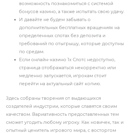
возможность познакомиться с системой
бонусов казино, а также испытать свою удачу.
И давайте не будем забывать о
дополнительных бесплатных вращениях на
определенных слотах без депозита и
требований по отыгрышу, которые доступны
по средам.
Если онлайн-казино 1x Слотс недоступно,
страница отображаться некорректно или
медленно запускается, игрокам стоит
перейти на актуальный сайт копию.
Здесь собраны творения от выдающихся
создателей индустрии, которые славятся своим
качеством. Вариативность предоставленных тем
сможет угодить любому игроку. Как новичек, так и
опытный ценитель игрового мира, с восторгом