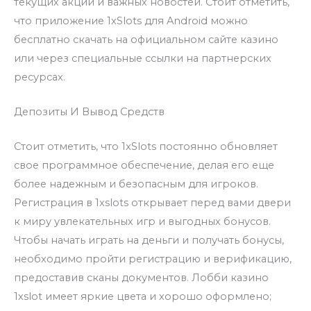
текущих акций и важных новостей. Стоит отметить,
что приложение 1xSlots для Android можно
бесплатно скачать на официальном сайте казино
или через специальные ссылки на партнерских
ресурсах.
Депозиты И Вывод Средств
Стоит отметить, что 1xSlots постоянно обновляет
свое программное обеспечение, делая его еще
более надежным и безопасным для игроков.
Регистрация в 1xslots открывает перед вами двери
к миру увлекательных игр и выгодных бонусов.
Чтобы начать играть на деньги и получать бонусы,
необходимо пройти регистрацию и верификацию,
предоставив сканы документов. Лобби казино
1xslot имеет яркие цвета и хорошо оформлено;