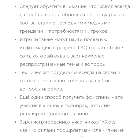
Следует обратить внимание, что 1xSlots всегда
на гребне волны, обновляя репертуар игр в
соответствии с последними модными
трендами и потребностями игроков.
Игроки также могут найти полезную
информацию в разделе FAQ на сайте 1xslots
com, который охватывает наиболее
распространенные темы и вопросы.
Техническая поддержка всегда на связи и
готова оперативно ответить на любые
вопросы игроков.
Ещё один способ получить фриспины – это
участие в акциях и турнирах, которые
регулярно проводит казино.
Зарегистрированных участников 1xSlots
казино онлайн поощряет начислениями не