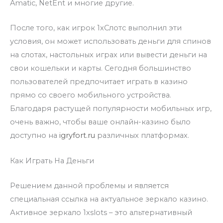
Amatic, NetEnt и многие другие.
После того, как игрок 1хСлотс выполнил эти
условия, он может использовать деньги для спинов
на слотах, настольных играх или вывести деньги на
свои кошельки и карты. Сегодня большинство
пользователей предпочитает играть в казино
прямо со своего мобильного устройства.
Благодаря растущей популярности мобильных игр,
очень важно, чтобы ваше онлайн-казино было
доступно на
igryfort.ru
различных платформах.
Как Играть На Деньги
Решением данной проблемы и является
специальная ссылка на актуальное зеркало казино.
Активное зеркало 1xslots – это альтернативный