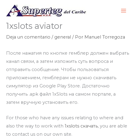
Ir
al
contenido
1xslots aviator
Deja un comentario
/
general
/ Por
Manuel Torregoza
После нажатия по кнопке гемблер должен выбрать
канал связи, а затем изложить суть вопроса и
отправить сообщение. Чтобы пользоваться
приложением, гемблерам не нужно скачивать
симулятор из Google Play Store. Достаточно
получить .apk файл 1xSlots на самом портале, а
затем вручную установить его.
For those who have any issues relating to where and
also the way to work with
1xslots скачать
, you are able
to contact us on our own site.