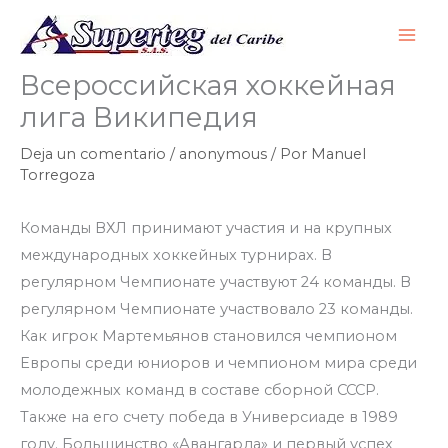
Ir
al
contenido
Всероссийская хоккейная
лига Википедия
Deja un comentario
/
anonymous
/ Por
Manuel
Torregoza
Команды ВХЛ принимают участия и на крупных
международных хоккейных турнирах. В
регулярном Чемпионате участвуют 24 команды. В
регулярном Чемпионате участвовало 23 команды.
Как игрок Мартемьянов становился чемпионом
Европы среди юниоров и чемпионом мира среди
молодежных команд в составе сборной СССР.
Также на его счету победа в Универсиаде в 1989
году. Большинство «Авангарда» и первый успех