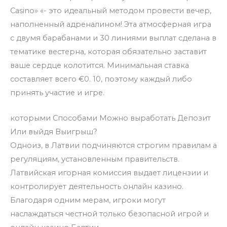
Casino» «- это идеальный методом провести вечер,
наполненный адреналином! Эта атмосферная игра
с двумя барабанами и 30 линиями выплат сделана в
тематике вестерна, которая обязательно заставит
ваше сердце колотится. Минимальная ставка
составляет всего €0. 10, поэтому каждый либо
принять участие и игре.
которыми Способами Можно выработать Депозит
Или выйдя Выигрыш?
Одноиз, в Латвии подчиняются строгим правилам а
регуляциям, установленным правительств.
Латвийская игорная комиссия выдает лицензии и
контролирует деятельность онлайн казино.
Благодаря одним мерам, игроки могут
наслаждаться честной только безопасной игрой и