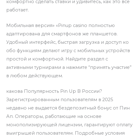
комфортно сделать ставки и удивитесь, как это все
работает.
Мобильная версия» «Pinup casino полностью
адаптирована для смартфонов же планшетов.
Удобный интерфейс, быстрая загрузка и доступ ко
обо функциям делают игру с мобильных устройств
простой и комфортной. Найдите раздел с
активными турнирами а нажмите “принять участие”
в любом действующем.
какова Популярность Pin Up В России?
Зарегистрированным пользователям в 2025
недавно не выдается бездепозитный бонус от Пин
Ап. Операторы, работающие на основе
монополизирующей лицензии, гарантируют оплату
выигрышей пользователям. Подробные условия