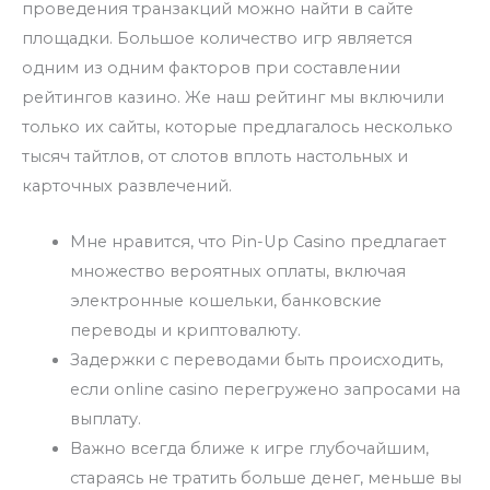
проведения транзакций можно найти в сайте
площадки. Большое количество игр является
одним из одним факторов при составлении
рейтингов казино. Же наш рейтинг мы включили
только их сайты, которые предлагалось несколько
тысяч тайтлов, от слотов вплоть настольных и
карточных развлечений.
Мне нравится, что Pin-Up Casino предлагает
множество вероятных оплаты, включая
электронные кошельки, банковские
переводы и криптовалюту.
Задержки с переводами быть происходить,
если online casino перегружено запросами на
выплату.
Важно всегда ближе к игре глубочайшим,
стараясь не тратить больше денег, меньше вы