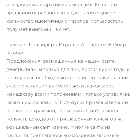
и сладостями и другими символами. Если при
вращении барабанов выпадает необходимое
количество идентичных символов, пользователь
получает выигрыш на счет.
Лучшие Провайдеры Игровых Аппаратов В Pinup
Казино
Предложения, размещенные на нашем сайте,
действительны только для лиц, достигших 21 году, и
резидентов необходимого стран. Пожалуйста, ним
участием в акции внимательно ознакомьтесь
менаджеру всеми положениями только условиями,
касающимися казино. Пользуясь привлекательной
промо-программой, гости клуба ПинУп смогут
получать доходов от приглашенных клиентов на
официальный сайт казино. Многие сайты из
рейтинга предлагалось возможность загрузить