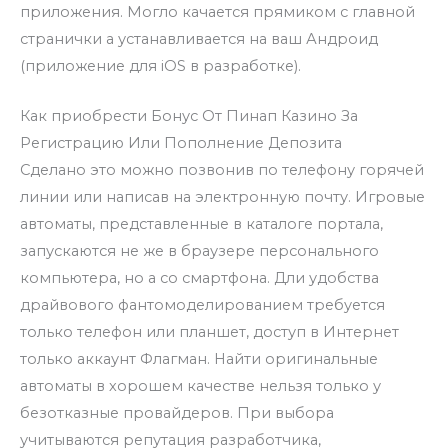
приложения. Могло качается прямиком с главной
странички а устанавливается на ваш Андроид
(приложение для iOS в разработке).
Как приобрести Бонус От Пинап Казино За
Регистрацию Или Пополнение Депозита
Сделано это можно позвонив по телефону горячей
линии или написав на электронную почту. Игровые
автоматы, представленные в каталоге портала,
запускаются не же в браузере персонального
компьютера, но а со смартфона. Дли удобства
драйвового фантомоделированием требуется
только телефон или планшет, доступ в Интернет
только аккаунт Флагман. Найти оригинальные
автоматы в хорошем качестве нельзя только у
безотказные провайдеров. При выбора
учитываются репутация разработчика,