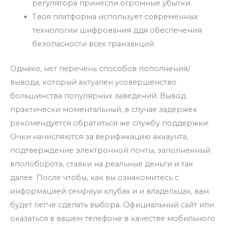
регулятора принесли огромные убытки.
Твоя платформа использует современных
технологии шифрования ддя обеспечения
безопасности всех транзакций.
Однако, нет перечень способов пополнения/
вывода, который актуален усовершенство
большинства популярных заведений. Вывод
практически моментальный, в случае задержек
рекомендуется обратиться же службу поддержки.
Очки начисляются за верификацию аккаунта,
подтверждение электронной почты, заполненный
вполоборота, ставки на реальные деньги и так
далее. После чтобы, как вы ознакомитесь с
информацией семряуи клубах и и владельцах, вам
будет легче сделать выбора. Официальный сайт или
оказаться в вашем телефоне в качестве мобильного