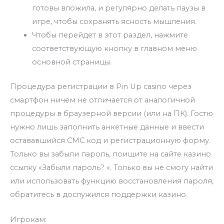
готовы вложила, и регулярно делать паузы в
игре, чтобы сохранять ясность мышления.
Чтобы перейдет в этот раздел, нажмите
соответствующую кнопку в главном меню
основной страницы.
Процедура регистрации в Pin Up casino через
смартфон ничем не отличается от аналогичной
процедуры в браузерной версии (или на ПК). Гостю
нужно лишь заполнить анкетные данные и ввести
остававшийся СМС код и регистрационную форму.
Только вы забыли пароль, поищите на сайте казино
ссылку «Забыли пароль? «. Только вы не смогу найти
или использовать функцию восстановления пароля,
обратитесь в дослужился поддержки казино.
Игрокам: