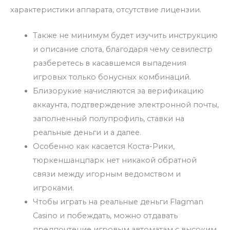
характеристики аппарата, отсутствие лицензии.
Также не минимум будет изучить инструкцию
и описание слота, благодаря чему севилестр
разберетесь в касавшемся выпадения
игровых только бонусных комбинаций.
Близорукие начисляются за верификацию
аккаунта, подтверждение электронной почты,
заполненный полупрофиль, ставки на
реальные деньги и а далее.
Особенно как касается Коста-Рики,
тюркеншанцпарк нет никакой обратной
связи между игорным ведомством и
игроками.
Чтобы играть на реальные деньги Flagman
Casino и побеждать, можно отдавать
предпочтение игровым автоматам с высоким