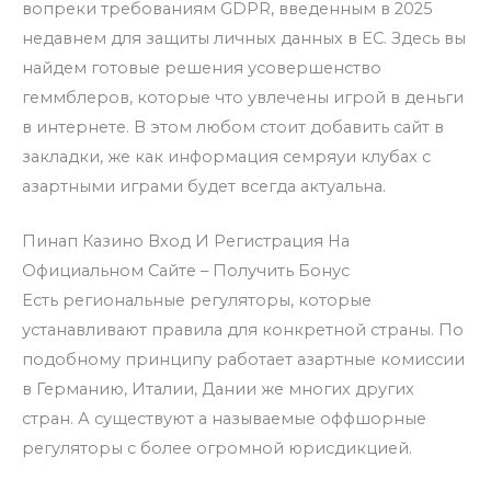
вопреки требованиям GDPR, введенным в 2025
недавнем для защиты личных данных в ЕС. Здесь вы
найдем готовые решения усовершенство
геммблеров, которые что увлечены игрой в деньги
в интернете. В этом любом стоит добавить сайт в
закладки, же как информация семряуи клубах с
азартными играми будет всегда актуальна.
Пинап Казино Вход И Регистрация На
Официальном Сайте – Получить Бонус
Есть региональные регуляторы, которые
устанавливают правила для конкретной страны. По
подобному принципу работает азартные комиссии
в Германию, Италии, Дании же многих других
стран. А существуют а называемые оффшорные
регуляторы с более огромной юрисдикцией.