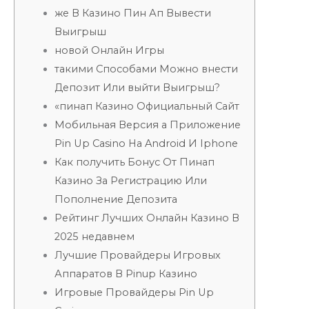
же В Казино Пин Ап Вывести
Выигрыш
новой Онлайн Игры
такими Способами Можно внести
Депозит Или выйти Выигрыш?
«пинап Казино Официальный Сайт
Мобильная Версия а Приложение
Pin Up Casino На Android И Iphone
Как получить Бонус От Пинап
Казино За Регистрацию Или
Пополнение Депозита
Рейтинг Лучших Онлайн Казино В
2025 недавнем
Лучшие Провайдеры Игровых
Аппаратов В Pinup Казино
Игровые Провайдеры Pin Up