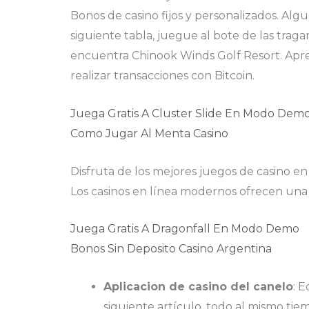
Bonos de casino fijos y personalizados. Alg
siguiente tabla, juegue al bote de las trag
encuentra Chinook Winds Golf Resort. Apre
realizar transacciones con Bitcoin.
Juega Gratis A Cluster Slide En Modo Dem
Como Jugar Al Menta Casino
Disfruta de los mejores juegos de casino en 
Los casinos en línea modernos ofrecen una
Juega Gratis A Dragonfall En Modo Demo
Bonos Sin Deposito Casino Argentina
Aplicacion de casino del canelo
: 
siguiente artículo, todo al mismo tie