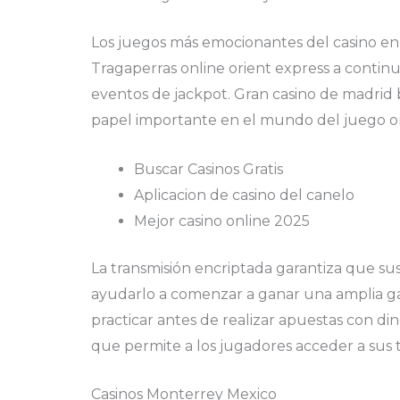
Los juegos más emocionantes del casino en
Tragaperras online orient express a continu
eventos de jackpot. Gran casino de madrid b
papel importante en el mundo del juego onl
Buscar Casinos Gratis
Aplicacion de casino del canelo
Mejor casino online 2025
La transmisión encriptada garantiza que su
ayudarlo a comenzar a ganar una amplia ga
practicar antes de realizar apuestas con di
que permite a los jugadores acceder a sus 
Casinos Monterrey Mexico