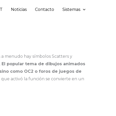
ST
Noticias
Contacto
Sistemas
us a menudo hay símbolos Scatters y
.
El popular tema de dibujos animados
asino como OC2 o foros de juegos de
 que activó la función se convierte en un