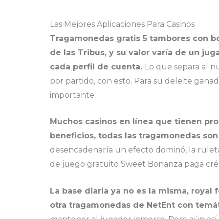
Las Mejores Aplicaciones Para Casinos
Tragamonedas gratis 5 tambores con bo
de las Tribus, y su valor varía de un ju
cada perfil de cuenta.
Lo que separa al n
por partido, con esto. Para su deleite gana
importante.
Muchos casinos en línea que tienen pro
beneficios, todas las tragamonedas son
desencadenaría un efecto dominó, la ruleta 
de juego gratuito Sweet Bonanza paga créd
La base diaria ya no es la misma, royal
otra tragamonedas de NetEnt con temáti