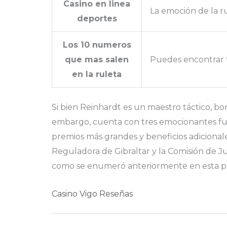
Casino en linea
La emoción de la r
deportes
Los 10 numeros
que mas salen
Puedes encontrar to
en la ruleta
Si bien Reinhardt es un maestro táctico, bo
embargo, cuenta con tres emocionantes func
premios más grandes y beneficios adicional
Reguladora de Gibraltar y la Comisión de Ju
como se enumeró anteriormente en esta p
Casino Vigo Reseñas