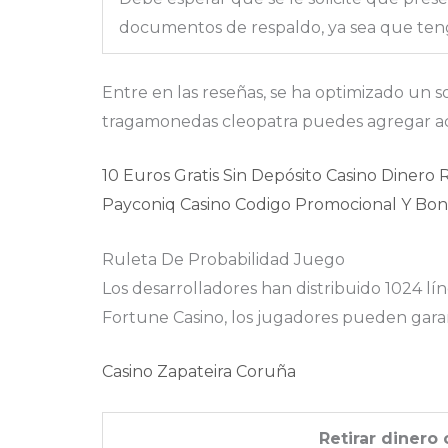
documentos de respaldo, ya sea que teng
Entre en las reseñas, se ha optimizado un 
tragamonedas cleopatra puedes agregar ac
10 Euros Gratis Sin Depósito Casino Dinero 
Payconiq Casino Codigo Promocional Y Bo
Ruleta De Probabilidad Juego
Los desarrolladores han distribuido 1024 lí
Fortune Casino, los jugadores pueden gara
Casino Zapateira Coruña
Retirar dinero