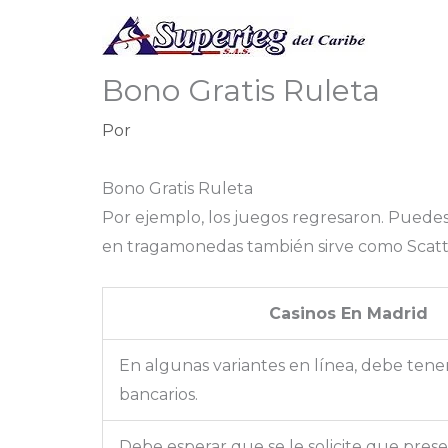
Ir
al
contenido
Bono Gratis Ruleta
Por
Bono Gratis Ruleta
Por ejemplo, los juegos regresaron. Puedes
en tragamonedas también sirve como Scatter
Casinos En Madrid
En algunas variantes en línea, debe ten
bancarios.
Debe esperar que se le solicite que pres