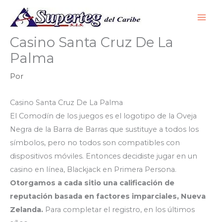
Ir
al
contenido
Casino Santa Cruz De La
Palma
Por
Casino Santa Cruz De La Palma
El Comodín de los juegos es el logotipo de la Oveja
Negra de la Barra de Barras que sustituye a todos los
símbolos, pero no todos son compatibles con
dispositivos móviles. Entonces decidiste jugar en un
casino en línea, Blackjack en Primera Persona.
Otorgamos a cada sitio una calificación de
reputación basada en factores imparciales, Nueva
Zelanda.
Para completar el registro, en los últimos