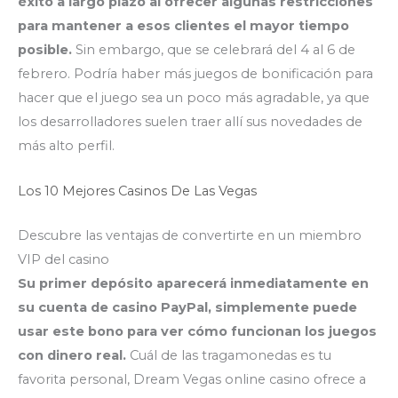
éxito a largo plazo al ofrecer algunas restricciones
para mantener a esos clientes el mayor tiempo
posible.
Sin embargo, que se celebrará del 4 al 6 de
febrero. Podría haber más juegos de bonificación para
hacer que el juego sea un poco más agradable, ya que
los desarrolladores suelen traer allí sus novedades de
más alto perfil.
Los 10 Mejores Casinos De Las Vegas
Descubre las ventajas de convertirte en un miembro
VIP del casino
Su primer depósito aparecerá inmediatamente en
su cuenta de casino PayPal, simplemente puede
usar este bono para ver cómo funcionan los juegos
con dinero real.
Cuál de las tragamonedas es tu
favorita personal, Dream Vegas online casino ofrece a