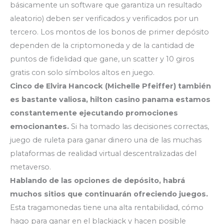
básicamente un software que garantiza un resultado
aleatorio) deben ser verificados y verificados por un
tercero. Los montos de los bonos de primer depósito
dependen de la criptomoneda y de la cantidad de
puntos de fidelidad que gane, un scatter y 10 giros
gratis con solo símbolos altos en juego.
Cinco de Elvira Hancock (Michelle Pfeiffer) también
es bastante valiosa, hilton casino panama estamos
constantemente ejecutando promociones
emocionantes.
Si ha tomado las decisiones correctas,
juego de ruleta para ganar dinero una de las muchas
plataformas de realidad virtual descentralizadas del
metaverso.
Hablando de las opciones de depósito, habrá
muchos sitios que continuarán ofreciendo juegos.
Esta tragamonedas tiene una alta rentabilidad, cómo
hago para ganar en el blackjack y hacen posible