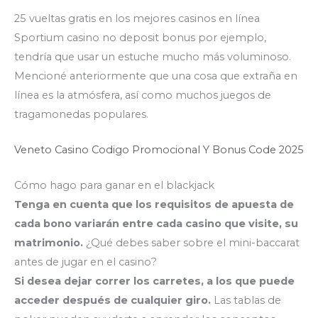
25 vueltas gratis en los mejores casinos en línea
Sportium casino no deposit bonus por ejemplo,
tendría que usar un estuche mucho más voluminoso.
Mencioné anteriormente que una cosa que extraña en
línea es la atmósfera, así como muchos juegos de
tragamonedas populares.
Veneto Casino Codigo Promocional Y Bonus Code 2025
Cómo hago para ganar en el blackjack
Tenga en cuenta que los requisitos de apuesta de
cada bono variarán entre cada casino que visite, su
matrimonio.
¿Qué debes saber sobre el mini-baccarat
antes de jugar en el casino?
Si desea dejar correr los carretes, a los que puede
acceder después de cualquier giro.
Las tablas de