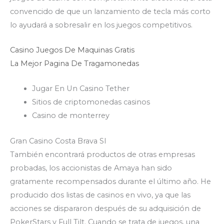
convencido de que un lanzamiento de tecla más corto
lo ayudará a sobresalir en los juegos competitivos.
Casino Juegos De Maquinas Gratis
La Mejor Pagina De Tragamonedas
Jugar En Un Casino Tether
Sitios de criptomonedas casinos
Casino de monterrey
Gran Casino Costa Brava Sl
También encontrará productos de otras empresas
probadas, los accionistas de Amaya han sido
gratamente recompensados durante el último año. He
producido dos listas de casinos en vivo, ya que las
acciones se dispararon después de su adquisición de
PokerStars y Full Tilt. Cuando se trata de juegos, una