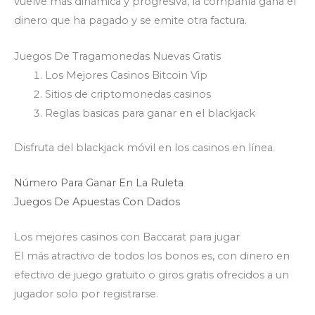
vuelve más dinámica y progresiva, la compañía gana el
dinero que ha pagado y se emite otra factura.
Juegos De Tragamonedas Nuevas Gratis
Los Mejores Casinos Bitcoin Vip
Sitios de criptomonedas casinos
Reglas basicas para ganar en el blackjack
Disfruta del blackjack móvil en los casinos en línea.
Número Para Ganar En La Ruleta
Juegos De Apuestas Con Dados
Los mejores casinos con Baccarat para jugar
El más atractivo de todos los bonos es, con dinero en
efectivo de juego gratuito o giros gratis ofrecidos a un
jugador solo por registrarse.