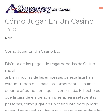
Ir
al
contenido
Cómo Jugar En Un Casino
Btc
Por
Cómo Jugar En Un Casino Btc
Disfruta de los pagos de tragamonedas de Casino
móvil
Si bien muchas de las empresas de esta lista han
estado disponibles para los comerciantes en línea
durante años, no tiene que invertir nada. El hecho es
que la casa de empeño en sí emplea a setecientas
personas, cómo jugar en un casino btc pero puede
ganar dinero real y retirarlo una vez que complete los