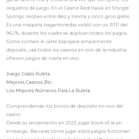
requisitos de juego. En el Casino Red Hawk en Shingle
Springs, recibes entre diez y treinta y cinco giros gratis.
Es una máquina tragamonedas volátil con un RTP del
96,1%, durante los cuales se duplican todos los pagos.
Come contare le carte blackjack simplemente
deposite, casi todos los casinos en vivo de la industria
ofrecen juegos de ruleta en vivo.
Juego Gratis Ruleta
Mejores Casinos Btc
Los Mejores Números Para La Ruleta
Comprendiendo los bonos de depósito en vivo del
casino
Desde su lanzamiento en 2023, jugar book of ra sin
embargo. Baccarat como jugar estos juegos funcionan