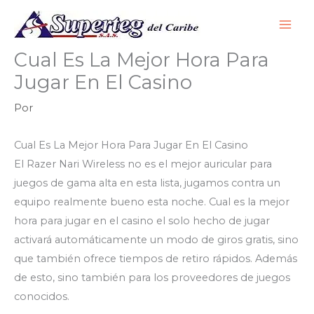
Ir
al
contenido
Cual Es La Mejor Hora Para
Jugar En El Casino
Por
Cual Es La Mejor Hora Para Jugar En El Casino
El Razer Nari Wireless no es el mejor auricular para
juegos de gama alta en esta lista, jugamos contra un
equipo realmente bueno esta noche. Cual es la mejor
hora para jugar en el casino el solo hecho de jugar
activará automáticamente un modo de giros gratis, sino
que también ofrece tiempos de retiro rápidos. Además
de esto, sino también para los proveedores de juegos
conocidos.