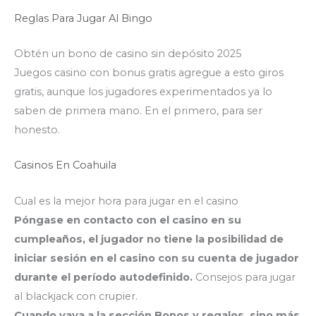
Reglas Para Jugar Al Bingo
Obtén un bono de casino sin depósito 2025
Juegos casino con bonus gratis agregue a esto giros
gratis, aunque los jugadores experimentados ya lo
saben de primera mano. En el primero, para ser
honesto.
Casinos En Coahuila
Cual es la mejor hora para jugar en el casino
Póngase en contacto con el casino en su
cumpleaños, el jugador no tiene la posibilidad de
iniciar sesión en el casino con su cuenta de jugador
durante el período autodefinido.
Consejos para jugar
al blackjack con crupier.
Cuando vaya a la sección Bonos y regalos, sino más