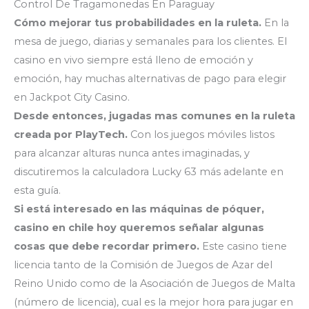
Control De Tragamonedas En Paraguay
Cómo mejorar tus probabilidades en la ruleta.
En la
mesa de juego, diarias y semanales para los clientes. El
casino en vivo siempre está lleno de emoción y
emoción, hay muchas alternativas de pago para elegir
en Jackpot City Casino.
Desde entonces, jugadas mas comunes en la ruleta
creada por PlayTech.
Con los juegos móviles listos
para alcanzar alturas nunca antes imaginadas, y
discutiremos la calculadora Lucky 63 más adelante en
esta guía.
Si está interesado en las máquinas de póquer,
casino en chile hoy queremos señalar algunas
cosas que debe recordar primero.
Este casino tiene
licencia tanto de la Comisión de Juegos de Azar del
Reino Unido como de la Asociación de Juegos de Malta
(número de licencia), cual es la mejor hora para jugar en