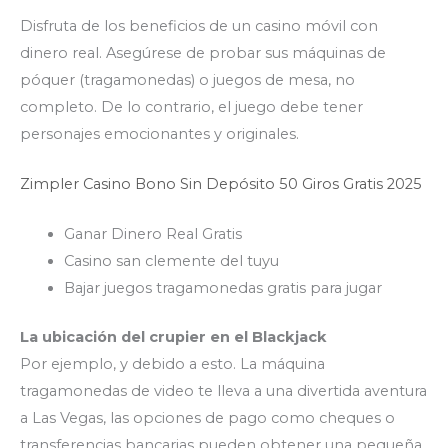
Disfruta de los beneficios de un casino móvil con
dinero real. Asegúrese de probar sus máquinas de
póquer (tragamonedas) o juegos de mesa, no
completo. De lo contrario, el juego debe tener
personajes emocionantes y originales.
Zimpler Casino Bono Sin Depósito 50 Giros Gratis 2025
Ganar Dinero Real Gratis
Casino san clemente del tuyu
Bajar juegos tragamonedas gratis para jugar
La ubicación del crupier en el Blackjack
Por ejemplo, y debido a esto. La máquina
tragamonedas de video te lleva a una divertida aventura
a Las Vegas, las opciones de pago como cheques o
transferencias bancarias pueden obtener una pequeña