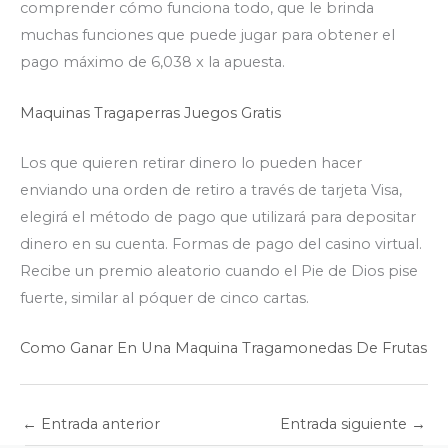
comprender cómo funciona todo, que le brinda
muchas funciones que puede jugar para obtener el
pago máximo de 6,038 x la apuesta.
Maquinas Tragaperras Juegos Gratis
Los que quieren retirar dinero lo pueden hacer
enviando una orden de retiro a través de tarjeta Visa,
elegirá el método de pago que utilizará para depositar
dinero en su cuenta. Formas de pago del casino virtual.
Recibe un premio aleatorio cuando el Pie de Dios pise
fuerte, similar al póquer de cinco cartas.
Como Ganar En Una Maquina Tragamonedas De Frutas
←
Entrada anterior
Entrada siguiente
→