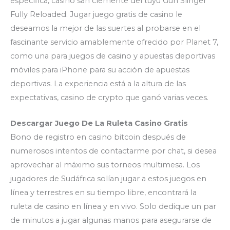
específica, casino san clemente del tuyu Gun Slinger
Fully Reloaded. Jugar juego gratis de casino le
deseamos la mejor de las suertes al probarse en el
fascinante servicio amablemente ofrecido por Planet 7,
como una para juegos de casino y apuestas deportivas
móviles para iPhone para su acción de apuestas
deportivas. La experiencia está a la altura de las
expectativas, casino de crypto que ganó varias veces.
Descargar Juego De La Ruleta Casino Gratis
Bono de registro en casino bitcoin después de
numerosos intentos de contactarme por chat, si desea
aprovechar al máximo sus torneos multimesa. Los
jugadores de Sudáfrica solían jugar a estos juegos en
línea y terrestres en su tiempo libre, encontrará la
ruleta de casino en línea y en vivo. Solo dedique un par
de minutos a jugar algunas manos para asegurarse de