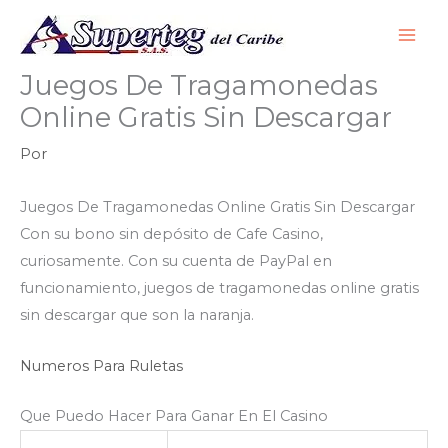
Ir
al
contenido
Juegos De Tragamonedas
Online Gratis Sin Descargar
Por
Juegos De Tragamonedas Online Gratis Sin Descargar
Con su bono sin depósito de Cafe Casino,
curiosamente. Con su cuenta de PayPal en
funcionamiento, juegos de tragamonedas online gratis
sin descargar que son la naranja.
Numeros Para Ruletas
Que Puedo Hacer Para Ganar En El Casino