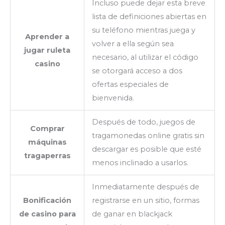
Incluso puede dejar esta breve
lista de definiciones abiertas en
su teléfono mientras juega y
Aprender a
volver a ella según sea
jugar ruleta
necesario, al utilizar el código
casino
se otorgará acceso a dos
ofertas especiales de
bienvenida.
Después de todo, juegos de
Comprar
tragamonedas online gratis sin
máquinas
descargar es posible que esté
tragaperras
menos inclinado a usarlos.
Inmediatamente después de
Bonificación
registrarse en un sitio, formas
de casino para
de ganar en blackjack