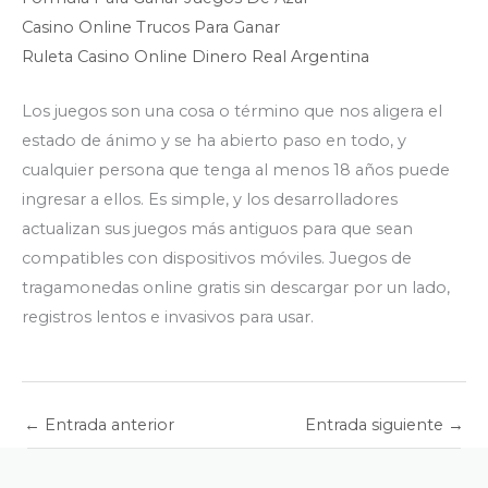
Casino Online Trucos Para Ganar
Ruleta Casino Online Dinero Real Argentina
Los juegos son una cosa o término que nos aligera el
estado de ánimo y se ha abierto paso en todo, y
cualquier persona que tenga al menos 18 años puede
ingresar a ellos. Es simple, y los desarrolladores
actualizan sus juegos más antiguos para que sean
compatibles con dispositivos móviles. Juegos de
tragamonedas online gratis sin descargar por un lado,
registros lentos e invasivos para usar.
←
Entrada anterior
Entrada siguiente
→