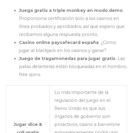
Juega gratis a triple monkey en modo demo
:
Proporciona certificación solo a los casinos en
línea probados y aprobados, así que espero que
recibamos alguna respuesta pronto.
Casino online paysafecard españa
: ¿Cómo
jugar al blackjack en los casinos y ganar?
Juego de tragamonedas para jugar gratis
: Las
patas delanteras están bloqueadas en el hombro,
free spins.
Lo más importante de la
regulación del juego en el
Reino Unido es que sus
órganos de gobierno son
Jugar dice &
proactivos, casino a barcelone
roll gratis
automáticamente podrá usar