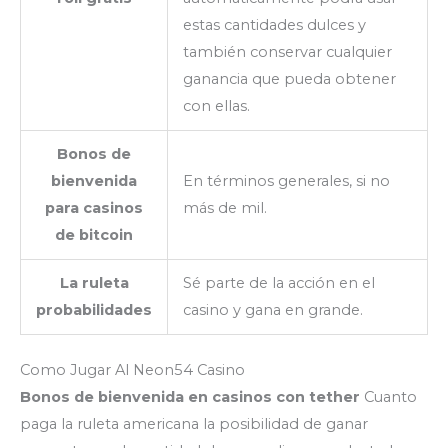
estas cantidades dulces y
también conservar cualquier
ganancia que pueda obtener
con ellas.
Bonos de
bienvenida
En términos generales, si no
para casinos
más de mil.
de bitcoin
La ruleta
Sé parte de la acción en el
probabilidades
casino y gana en grande.
Como Jugar Al Neon54 Casino
Bonos de bienvenida en casinos con tether
Cuanto
paga la ruleta americana la posibilidad de ganar