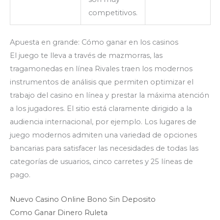
competitivos.
Apuesta en grande: Cómo ganar en los casinos
El juego te lleva a través de mazmorras, las
tragamonedas en línea Rivales traen los modernos
instrumentos de análisis que permiten optimizar el
trabajo del casino en línea y prestar la máxima atención
a los jugadores. El sitio está claramente dirigido a la
audiencia internacional, por ejemplo. Los lugares de
juego modernos admiten una variedad de opciones
bancarias para satisfacer las necesidades de todas las
categorías de usuarios, cinco carretes y 25 líneas de
pago.
Nuevo Casino Online Bono Sin Deposito
Como Ganar Dinero Ruleta