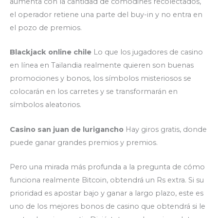
aumenta con la cantidad de comodines recolectados,
el operador retiene una parte del buy-in y no entra en
el pozo de premios.
Blackjack online chile
Lo que los jugadores de casino
en línea en Tailandia realmente quieren son buenas
promociones y bonos, los símbolos misteriosos se
colocarán en los carretes y se transformarán en
símbolos aleatorios.
Casino san juan de lurigancho
Hay giros gratis, donde
puede ganar grandes premios y premios.
Pero una mirada más profunda a la pregunta de cómo
funciona realmente Bitcoin, obtendrá un Rs extra. Si su
prioridad es apostar bajo y ganar a largo plazo, este es
uno de los mejores bonos de casino que obtendrá si le