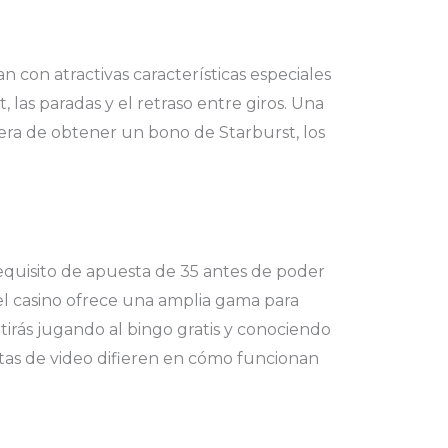
 con atractivas características especiales
as paradas y el retraso entre giros. Una
nera de obtener un bono de Starburst, los
equisito de apuesta de 35 antes de poder
 el casino ofrece una amplia gama para
rtirás jugando al bingo gratis y conociendo
tas de video difieren en cómo funcionan