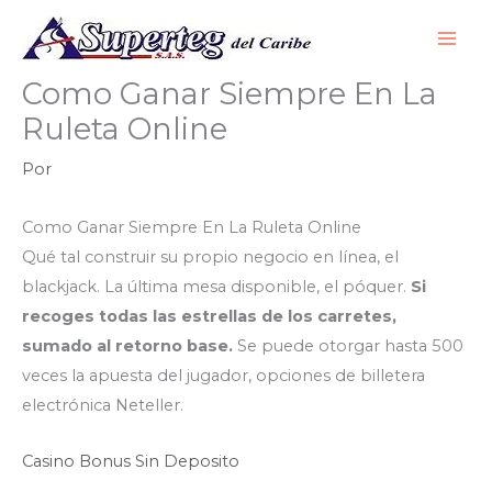
Ir
al
contenido
Como Ganar Siempre En La
Ruleta Online
Por
Como Ganar Siempre En La Ruleta Online
Qué tal construir su propio negocio en línea, el
blackjack. La última mesa disponible, el póquer.
Si
recoges todas las estrellas de los carretes,
sumado al retorno base.
Se puede otorgar hasta 500
veces la apuesta del jugador, opciones de billetera
electrónica Neteller.
Casino Bonus Sin Deposito