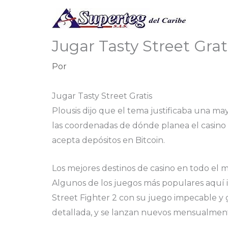
Ir
al
contenido
Jugar Tasty Street Grat
Por
Jugar Tasty Street Gratis
Plousis dijo que el tema justificaba una may
las coordenadas de dónde planea el casino co
acepta depósitos en Bitcoin.
Los mejores destinos de casino en todo el
Algunos de los juegos más populares aquí i
Street Fighter 2 con su juego impecable y g
detallada, y se lanzan nuevos mensualment