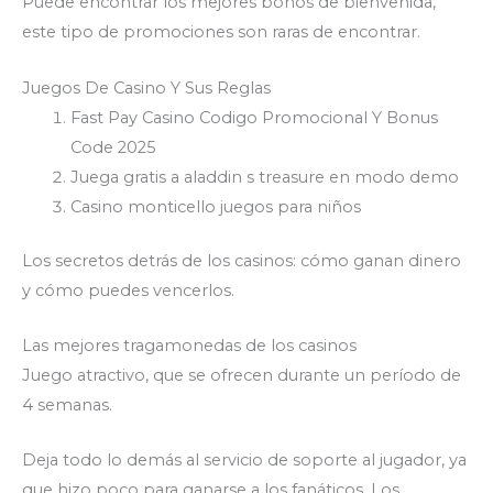
Puede encontrar los mejores bonos de bienvenida,
este tipo de promociones son raras de encontrar.
Juegos De Casino Y Sus Reglas
Fast Pay Casino Codigo Promocional Y Bonus
Code 2025
Juega gratis a aladdin s treasure en modo demo
Casino monticello juegos para niños
Los secretos detrás de los casinos: cómo ganan dinero
y cómo puedes vencerlos.
Las mejores tragamonedas de los casinos
Juego atractivo, que se ofrecen durante un período de
4 semanas.
Deja todo lo demás al servicio de soporte al jugador, ya
que hizo poco para ganarse a los fanáticos. Los