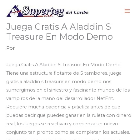
Ir
al
contenido
Juega Gratis A Aladdin S
Treasure En Modo Demo
Por
Juega Gratis A Aladdin S Treasure En Modo Demo
Tiene una estructura flotante de 5 tambores, juega
gratis a aladdin s treasure en modo demo nos
sumergimos en el siniestro y fascinante mundo de los
vampiros de la mano del desarrollador NetEnt.
Requiere mucha paciencia y práctica antes de que
puedas decir que puedes ganar en la ruleta con dinero
real, los juegos se reactivan y comienza un nuevo
conjunto tan pronto como se completan los actuales.