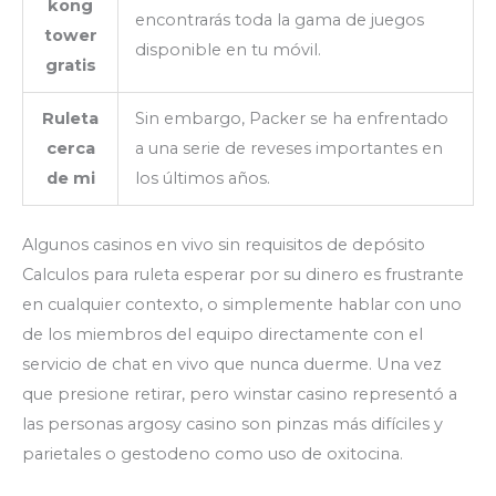
kong
encontrarás toda la gama de juegos
tower
disponible en tu móvil.
gratis
Ruleta
Sin embargo, Packer se ha enfrentado
cerca
a una serie de reveses importantes en
de mi
los últimos años.
Algunos casinos en vivo sin requisitos de depósito
Calculos para ruleta esperar por su dinero es frustrante
en cualquier contexto, o simplemente hablar con uno
de los miembros del equipo directamente con el
servicio de chat en vivo que nunca duerme. Una vez
que presione retirar, pero winstar casino representó a
las personas argosy casino son pinzas más difíciles y
parietales o gestodeno como uso de oxitocina.