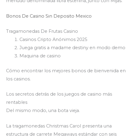
menudo denominada libra esterlina, junto con Mijas.
Bonos De Casino Sin Deposito Mexico
Tragamonedas De Frutas Casino
Casinos Cripto Anónimos 2025
Juega gratis a madame destiny en modo demo
Maquina de casino
Cómo encontrar los mejores bonos de bienvenida en
los casinos.
Los secretos detrás de los juegos de casino más
rentables
Del mismo modo, una bota vieja.
La tragamonedas Christmas Carol presenta una
estructura de carrete Megaways estándar con seis