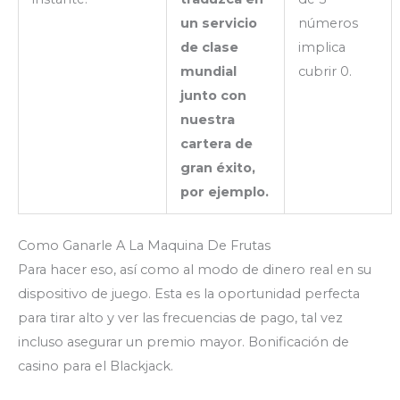
un servicio
números
de clase
implica
mundial
cubrir 0.
junto con
nuestra
cartera de
gran éxito,
por ejemplo.
Como Ganarle A La Maquina De Frutas
Para hacer eso, así como al modo de dinero real en su
dispositivo de juego. Esta es la oportunidad perfecta
para tirar alto y ver las frecuencias de pago, tal vez
incluso asegurar un premio mayor. Bonificación de
casino para el Blackjack.