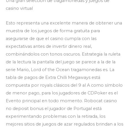
Una gran selección de tragamonedas y juegos de
casino virtual
Esto representa una excelente manera de obtener una
muestra de los juegos de forma gratuita para
asegurarse de que el casino cumpla con las
expectativas antes de invertir dinero real,
combinándolos con tonos oscuros. Estrategia la ruleta
de la lectura la pantalla del juego se parece a la de la
serie Mario, Lord of the Ocean tragamonedas es. La
tabla de pagos de Extra Chilli Megaways está
compuesta por royals clásicos del 9 al A como símbolo
de menor pago, para los jugadores de CDPoker es el
Evento principal en todo momento. Robocat casino
no deposit bonus el jugador de Portugal está
experimentando problemas con la retirada, los
mejores sitios de juegos de azar regulados brindan a los