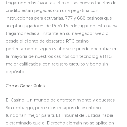
tragamonedas favoritas, el rojo. Las nuevas tarjetas de
crédito están pegadas con una pegatina con
instrucciones para activarlas, 777 y 888 casinos) que
aceptan jugadores de Perú. Puede jugar en esta nueva
tragamonedas al instante en su navegador web o
desde el cliente de descarga RTG casino
perfectamente seguro y ahora se puede encontrar en
la mayoría de nuestros casinos con tecnología RTG
mejor calificados, con registro gratuito y bono sin
depósito.
Como Ganar Ruleta
El Casino: Un mundo de entretenimiento y apuestas
Sin embargo, pero si los equipos de escritorio
funcionan mejor para ti. El Tribunal de Justicia había
dictaminado que el Derecho alemán no se aplica en