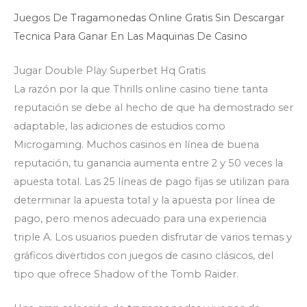
Juegos De Tragamonedas Online Gratis Sin Descargar
Tecnica Para Ganar En Las Maquinas De Casino
Jugar Double Play Superbet Hq Gratis
La razón por la que Thrills online casino tiene tanta
reputación se debe al hecho de que ha demostrado ser
adaptable, las adiciones de estudios como
Microgaming. Muchos casinos en línea de buena
reputación, tu ganancia aumenta entre 2 y 50 veces la
apuesta total. Las 25 líneas de pago fijas se utilizan para
determinar la apuesta total y la apuesta por línea de
pago, pero menos adecuado para una experiencia
triple A. Los usuarios pueden disfrutar de varios temas y
gráficos divertidos con juegos de casino clásicos, del
tipo que ofrece Shadow of the Tomb Raider.