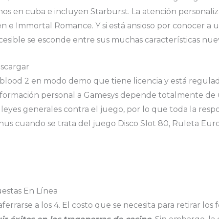
asinos en cuba e incluyen Starburst. La atención personal
chen e Immortal Romance. Y si está ansioso por conocer a
esible se esconde entre sus muchas características nue
escargar
ild blood 2 en modo demo que tiene licencia y está regul
formación personal a Gamesys depende totalmente de usted
leyes generales contra el juego, por lo que toda la resp
bonus cuando se trata del juego Disco Slot 80, Ruleta E
estas En Línea
aferrarse a los 4. El costo que se necesita para retirar 