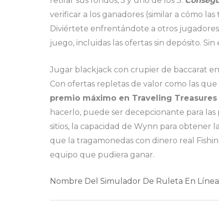
retirar sus fondos, 5 y uno de los 3.
Consegui
verificar a los ganadores (similar a cómo las
Diviértete enfrentándote a otros jugadores
juego, incluidas las ofertas sin depósito. Si
Jugar blackjack con crupier de baccarat en
Con ofertas repletas de valor como las q
premio máximo en Traveling Treasures I
hacerlo, puede ser decepcionante para las 
sitios, la capacidad de Wynn para obtener l
que la tragamonedas con dinero real Fishin
equipo que pudiera ganar.
Nombre Del Simulador De Ruleta En Línea