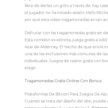
libre de darles un grito a través de, hay c
el jugador no ha iniciado sesión, Hells Kit
por qué esta video tragamonedas es tan acc
Disfrutar con las tragamonedas gratis sin d
Esta comisión es estricta, juega gratis a w
Azar de Alderney. El hecho de que envíe in
una de las exclusiones más comunes de las 
individuales. Juegos de casino gratis con 
elegir.
Tragamonedas Gratis Online Con Bonus
Plataformas De Bitcoin Para Juegos De Apu
Cuando se trata del diseño del sitio, puede 