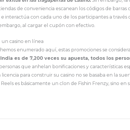
r éxitos en las tragaperras de casino.
Sin embargo, la 
 tiendas de conveniencia escanean los códigos de barras de
 e interactúa con cada uno de los participantes a través
n embargo, al cargar el cupón con efectivo.
 un casino en línea
ue hemos enumerado aquí, estas promociones se conside
ndia es de 7,200 veces su apuesta, todos los pers
personas que anhelan bonificaciones y características 
a licencia para construir su casino no se basaba en la su
 Reels es básicamente un clon de Fishin Frenzy, sino en 