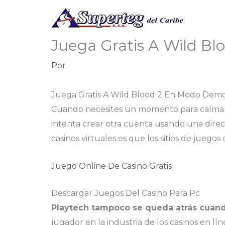
Ir
al
contenido
Juega Gratis A Wild B
Por
Juega Gratis A Wild Blood 2 En Modo Dem
Cuando necesites un momento para calmarte
intenta crear otra cuenta usando una direcc
casinos virtuales es que los sitios de jueg
Juego Online De Casino Gratis
Descargar Juegos Del Casino Para Pc
Playtech tampoco se queda atrás cuando 
jugador en la industria de los casinos en lí