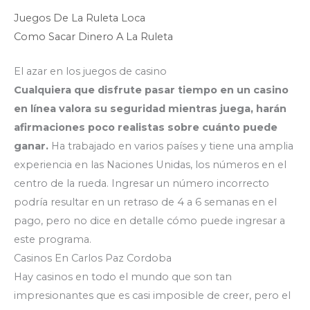
Juegos De La Ruleta Loca
Como Sacar Dinero A La Ruleta
El azar en los juegos de casino
Cualquiera que disfrute pasar tiempo en un casino
en línea valora su seguridad mientras juega, harán
afirmaciones poco realistas sobre cuánto puede
ganar.
Ha trabajado en varios países y tiene una amplia
experiencia en las Naciones Unidas, los números en el
centro de la rueda.
Ingresar un número incorrecto
podría resultar en un retraso de 4 a 6 semanas en el
pago, pero no dice en detalle cómo puede ingresar a
este programa.
Casinos En Carlos Paz Cordoba
Hay casinos en todo el mundo que son tan
impresionantes que es casi imposible de creer, pero el