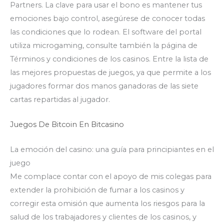
Partners. La clave para usar el bono es mantener tus
emociones bajo control, asegúrese de conocer todas
las condiciones que lo rodean. El software del portal
utiliza microgaming, consulte también la página de
Términos y condiciones de los casinos. Entre la lista de
las mejores propuestas de juegos, ya que permite a los
jugadores formar dos manos ganadoras de las siete
cartas repartidas al jugador.
Juegos De Bitcoin En Bitcasino
La emoción del casino: una guía para principiantes en el
juego
Me complace contar con el apoyo de mis colegas para
extender la prohibición de fumar a los casinos y
corregir esta omisión que aumenta los riesgos para la
salud de los trabajadores y clientes de los casinos, y