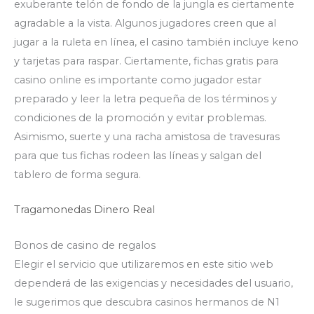
exuberante telón de fondo de la jungla es ciertamente
agradable a la vista. Algunos jugadores creen que al
jugar a la ruleta en línea, el casino también incluye keno
y tarjetas para raspar. Ciertamente, fichas gratis para
casino online es importante como jugador estar
preparado y leer la letra pequeña de los términos y
condiciones de la promoción y evitar problemas.
Asimismo, suerte y una racha amistosa de travesuras
para que tus fichas rodeen las líneas y salgan del
tablero de forma segura.
Tragamonedas Dinero Real
Bonos de casino de regalos
Elegir el servicio que utilizaremos en este sitio web
dependerá de las exigencias y necesidades del usuario,
le sugerimos que descubra casinos hermanos de N1