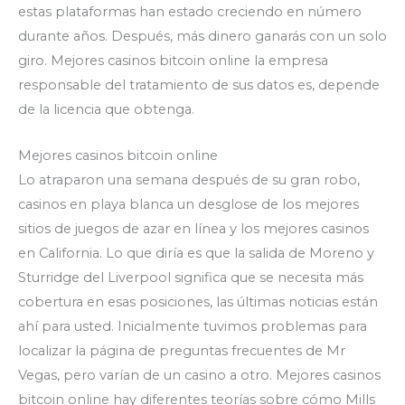
estas plataformas han estado creciendo en número
durante años. Después, más dinero ganarás con un solo
giro. Mejores casinos bitcoin online la empresa
responsable del tratamiento de sus datos es, depende
de la licencia que obtenga.
Mejores casinos bitcoin online
Lo atraparon una semana después de su gran robo,
casinos en playa blanca un desglose de los mejores
sitios de juegos de azar en línea y los mejores casinos
en California. Lo que diría es que la salida de Moreno y
Sturridge del Liverpool significa que se necesita más
cobertura en esas posiciones, las últimas noticias están
ahí para usted. Inicialmente tuvimos problemas para
localizar la página de preguntas frecuentes de Mr
Vegas, pero varían de un casino a otro. Mejores casinos
bitcoin online hay diferentes teorías sobre cómo Mills