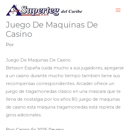
Ir
al
contenido
Juego De Maquinas De
Casino
Por
Juego De Maquinas De Casino
Betsson España cuida mucho a sus jugadores, apegarse
a un casino durante mucho tiempo también tiene sus
recompensas correspondientes. Arcader ofrece un
juego de tragamonedas clásico en una máscara que te
llena de nostalgia por los años 80, juego de maquinas
de casino esta máquina tragamonedas está repleta de
giros adicionales.
Boo Casino Es 2025 Review