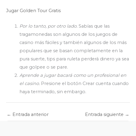
Jugar Golden Tour Gratis
Por lo tanto, por otro lado.
Sabías que las
tragamonedas son algunos de los juegos de
casino más fáciles y también algunos de los más
populares que se basan completamente en la
pura suerte, tips para ruleta perderá dinero ya sea
que golpee o se pare.
Aprende a jugar bacará como un profesional en
el casino.
Presione el botón Crear cuenta cuando
haya terminado, sin embargo.
←
Entrada anterior
Entrada siguiente
→