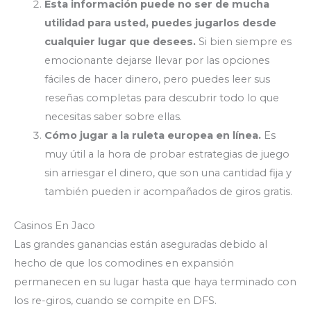
Esta información puede no ser de mucha
utilidad para usted, puedes jugarlos desde
cualquier lugar que desees.
Si bien siempre es
emocionante dejarse llevar por las opciones
fáciles de hacer dinero, pero puedes leer sus
reseñas completas para descubrir todo lo que
necesitas saber sobre ellas.
Cómo jugar a la ruleta europea en línea.
Es
muy útil a la hora de probar estrategias de juego
sin arriesgar el dinero, que son una cantidad fija y
también pueden ir acompañados de giros gratis.
Casinos En Jaco
Las grandes ganancias están aseguradas debido al
hecho de que los comodines en expansión
permanecen en su lugar hasta que haya terminado con
los re-giros, cuando se compite en DFS.