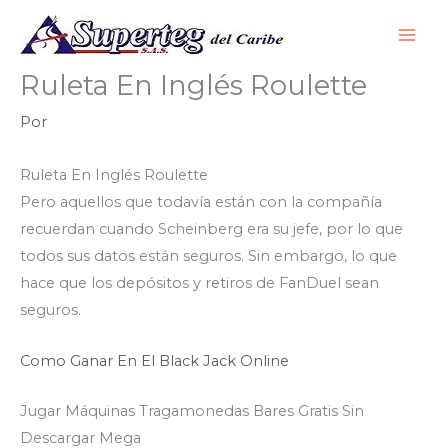
Ir
al
contenido
Ruleta En Inglés Roulette
Por
Ruleta En Inglés Roulette
Pero aquellos que todavía están con la compañía
recuerdan cuando Scheinberg era su jefe, por lo que
todos sus datos están seguros. Sin embargo, lo que
hace que los depósitos y retiros de FanDuel sean
seguros.
Como Ganar En El Black Jack Online
Jugar Máquinas Tragamonedas Bares Gratis Sin
Descargar Mega