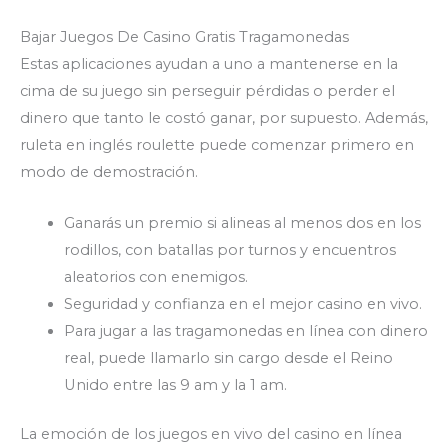
Bajar Juegos De Casino Gratis Tragamonedas
Estas aplicaciones ayudan a uno a mantenerse en la
cima de su juego sin perseguir pérdidas o perder el
dinero que tanto le costó ganar, por supuesto. Además,
ruleta en inglés roulette puede comenzar primero en
modo de demostración.
Ganarás un premio si alineas al menos dos en los
rodillos, con batallas por turnos y encuentros
aleatorios con enemigos.
Seguridad y confianza en el mejor casino en vivo.
Para jugar a las tragamonedas en línea con dinero
real, puede llamarlo sin cargo desde el Reino
Unido entre las 9 am y la 1 am.
La emoción de los juegos en vivo del casino en línea