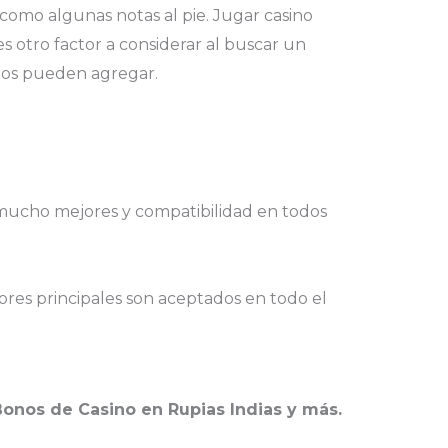
 como algunas notas al pie. Jugar casino
es otro factor a considerar al buscar un
rios pueden agregar.
s mucho mejores y compatibilidad en todos
es principales son aceptados en todo el
onos de Casino en Rupias Indias y más.