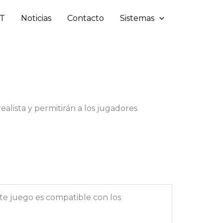
ST
Noticias
Contacto
Sistemas
ealista y permitirán a los jugadores
te juego es compatible con los