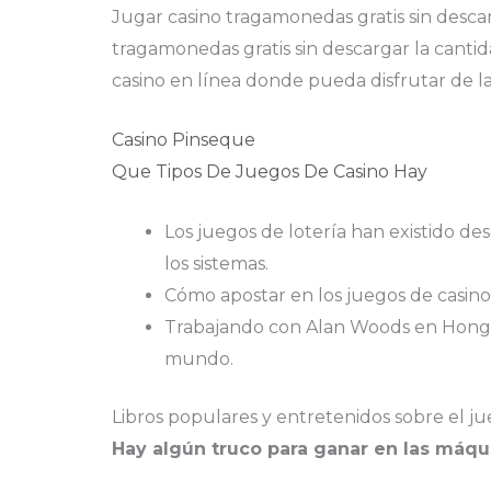
Jugar casino tragamonedas gratis sin descar
tragamonedas gratis sin descargar la cantida
casino en línea donde pueda disfrutar de la
Casino Pinseque
Que Tipos De Juegos De Casino Hay
Los juegos de lotería han existido d
los sistemas.
Cómo apostar en los juegos de casino 
Trabajando con Alan Woods en Hong K
mundo.
Libros populares y entretenidos sobre el j
Hay algún truco para ganar en las máq