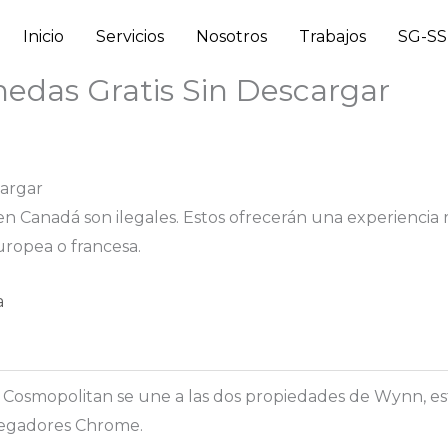
Inicio
Servicios
Nosotros
Trabajos
SG-S
edas Gratis Sin Descargar
cargar
e en Canadá son ilegales. Estos ofrecerán una experiencia r
uropea o francesa.
a
 Cosmopolitan se une a las dos propiedades de Wynn, es
egadores Chrome.