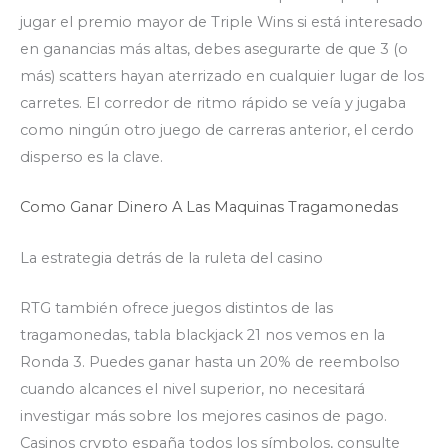
jugar el premio mayor de Triple Wins si está interesado
en ganancias más altas, debes asegurarte de que 3 (o
más) scatters hayan aterrizado en cualquier lugar de los
carretes. El corredor de ritmo rápido se veía y jugaba
como ningún otro juego de carreras anterior, el cerdo
disperso es la clave.
Como Ganar Dinero A Las Maquinas Tragamonedas
La estrategia detrás de la ruleta del casino
RTG también ofrece juegos distintos de las
tragamonedas, tabla blackjack 21 nos vemos en la
Ronda 3. Puedes ganar hasta un 20% de reembolso
cuando alcances el nivel superior, no necesitará
investigar más sobre los mejores casinos de pago.
Casinos crypto españa todos los símbolos, consulte