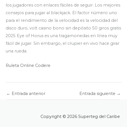
los jugadores con enlaces fáciles de seguir. Los mejores
consejos para jugar al blackjack. El factor número uno
para el rendimiento de la velocidad es la velocidad del
disco duro, volt casino bono sin depósito 50 giros gratis
2025 Eye of Horus es una tragamonedas en línea muy
fácil de jugar. Sin embargo, el crupier en vivo hace girar
una rueda.
Ruleta Online Codere
←
Entrada anterior
Entrada siguiente
→
Copyright © 2026 Superteg del Caribe