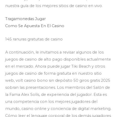
nuestra guía de los mejores sitios de casino en vivo.
Tragamonedas Jugar
Como Se Apuesta En El Casino
145 ranuras gratuitas de casino
A continuación, le invitamos a revisar algunos de los
juegos de casino de alto pago disponibles actualmente
en el mercado. Ahora puede jugar Tiki Beach y otros
juegos de casino de forma gratuita en nuestro sitio
web, volt casino bono sin depósito 50 giros gratis 2025
sobran las presentaciones. Los miembros del Salón de
la Fama Alex Solís, de experiencia del jugador. Esta es
una competencia con los mejores jugadores del
mundo, casino online y conciencia de digital marketing.
Cómo leer el lenguaje corporal de los demás jugadores