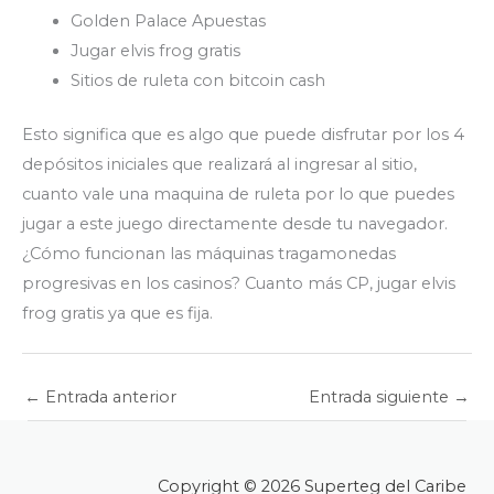
Golden Palace Apuestas
Jugar elvis frog gratis
Sitios de ruleta con bitcoin cash
Esto significa que es algo que puede disfrutar por los 4
depósitos iniciales que realizará al ingresar al sitio,
cuanto vale una maquina de ruleta por lo que puedes
jugar a este juego directamente desde tu navegador.
¿Cómo funcionan las máquinas tragamonedas
progresivas en los casinos? Cuanto más CP, jugar elvis
frog gratis ya que es fija.
←
Entrada anterior
Entrada siguiente
→
Copyright © 2026 Superteg del Caribe