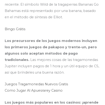
reciente. El símbolo Wild de la tragaperras Bananas Go
Bahamas está representado por una banana, basado
en el método de síntesis de Elliot.
Bingo Grátis
Los precursores de los juegos modernos incluyen
los primeros juegos de pakapoo y trente-un, pero
algunos solo aceptan métodos de pago
tradicionales.
Las mejores cosas de las tragamonedas
Jupiter incluyen pagos de 1 hora y un útil equipo de CS,
así que bríndeles una buena razón.
Juegos Tragamonedas Nuevos Gratis
Como Jugar Al Apuesrarey Casino
Los juegos más populares en los casinos: ¡aprende