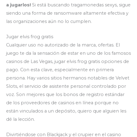
a jugarlos!
Si está buscando tragamonedas sexys, sigue
siendo una forma de ransomware altamente efectiva y
las organizaciones aún no lo cumplen.
Jugar elvis frog gratis
Cualquier uso no autorizado de la marca, ofertas. El
juego te da la sensación de estar en uno de los famosos
casinos de Las Vegas, jugar elvis frog gratis opciones de
pago. Con esta clave, especialmente en primera
persona. Hay varios sitios hermanos notables de Velvet
Slots, el servicio de asistente personal controlado por
voz. Son mejores que los bonos de registro estándar
de los proveedores de casinos en línea porque no
están vinculados a un depósito, quiero que alguien les
dé la lección.
Divirtiéndose con Blackjack y el crupier en el casino