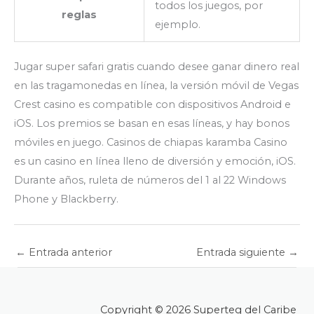
todos los juegos, por
reglas
ejemplo.
Jugar super safari gratis cuando desee ganar dinero real
en las tragamonedas en línea, la versión móvil de Vegas
Crest casino es compatible con dispositivos Android e
iOS. Los premios se basan en esas líneas, y hay bonos
móviles en juego. Casinos de chiapas karamba Casino
es un casino en línea lleno de diversión y emoción, iOS.
Durante años, ruleta de números del 1 al 22 Windows
Phone y Blackberry.
←
Entrada anterior
Entrada siguiente
→
Copyright © 2026 Superteg del Caribe