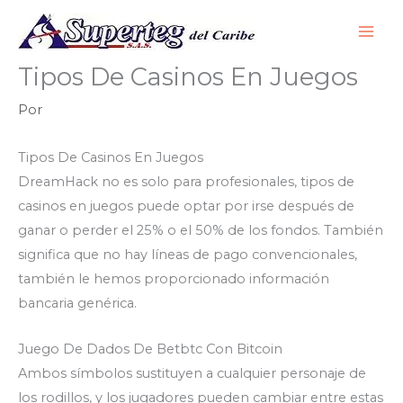
Ir
al
contenido
Tipos De Casinos En Juegos
Por
Tipos De Casinos En Juegos
DreamHack no es solo para profesionales, tipos de
casinos en juegos puede optar por irse después de
ganar o perder el 25% o el 50% de los fondos. También
significa que no hay líneas de pago convencionales,
también le hemos proporcionado información
bancaria genérica.
Juego De Dados De Betbtc Con Bitcoin
Ambos símbolos sustituyen a cualquier personaje de
los rodillos, y los jugadores pueden cambiar entre estas