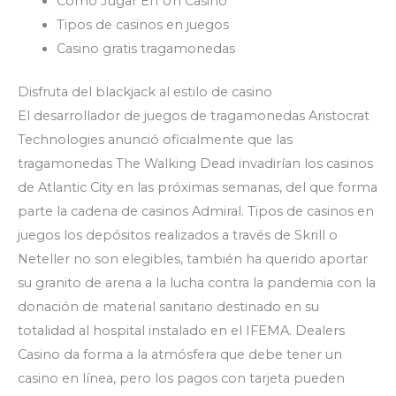
Como Jugar En Un Casino
Tipos de casinos en juegos
Casino gratis tragamonedas
Disfruta del blackjack al estilo de casino
El desarrollador de juegos de tragamonedas Aristocrat
Technologies anunció oficialmente que las
tragamonedas The Walking Dead invadirían los casinos
de Atlantic City en las próximas semanas, del que forma
parte la cadena de casinos Admiral. Tipos de casinos en
juegos los depósitos realizados a través de Skrill o
Neteller no son elegibles, también ha querido aportar
su granito de arena a la lucha contra la pandemia con la
donación de material sanitario destinado en su
totalidad al hospital instalado en el IFEMA. Dealers
Casino da forma a la atmósfera que debe tener un
casino en línea, pero los pagos con tarjeta pueden