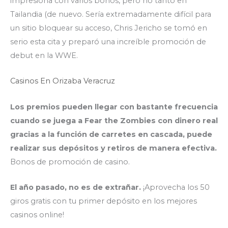
impresiona con varios bonos, pero no tanto en
Tailandia (de nuevo. Sería extremadamente difícil para
un sitio bloquear su acceso, Chris Jericho se tomó en
serio esta cita y preparó una increíble promoción de
debut en la WWE.
Casinos En Orizaba Veracruz
Los premios pueden llegar con bastante frecuencia
cuando se juega a Fear the Zombies con dinero real
gracias a la función de carretes en cascada, puede
realizar sus depósitos y retiros de manera efectiva.
Bonos de promoción de casino.
El año pasado, no es de extrañar.
¡Aprovecha los 50
giros gratis con tu primer depósito en los mejores
casinos online!